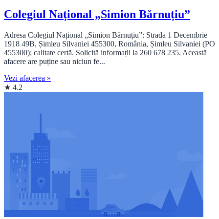
Colegiul Național „Simion Bărnuțiu”
Adresa Colegiul Național „Simion Bărnuțiu”: Strada 1 Decembrie
1918 49B, Șimleu Silvaniei 455300, România, Șimleu Silvaniei (PO
455300); calitate certă. Solicită informații la 260 678 235. Această
afacere are puține sau niciun fe...
Vezi afacerea »
★ 4.2