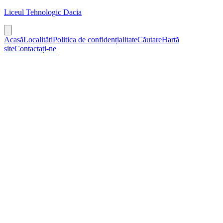
Liceul Tehnologic Dacia
Acasă
Localități
Politica de confidențialitate
Căutare
Hartă
site
Contactați-ne