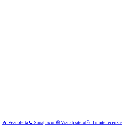
🔥 Vezi oferta
📞 Sunați acum
🌐 Vizitați site-ul
📝 Trimite recenzie