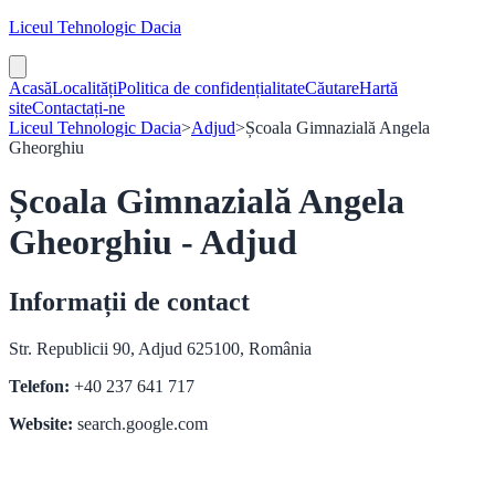
Liceul Tehnologic Dacia
Acasă
Localități
Politica de confidențialitate
Căutare
Hartă
site
Contactați-ne
Liceul Tehnologic Dacia
>
Adjud
>
Școala Gimnazială Angela
Gheorghiu
Școala Gimnazială Angela
Gheorghiu - Adjud
Informații de contact
Str. Republicii 90, Adjud 625100, România
Telefon:
+40 237 641 717
Website:
search.google.com