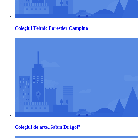
Colegiul Tehnic Forestier Campina
Colegiul de arte„Sabin Drăgoi”