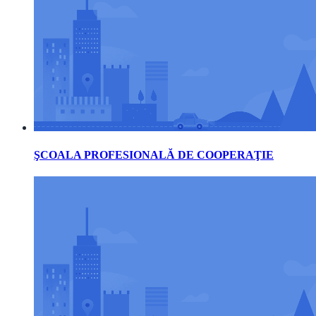
ŞCOALA PROFESIONALĂ DE COOPERAŢIE