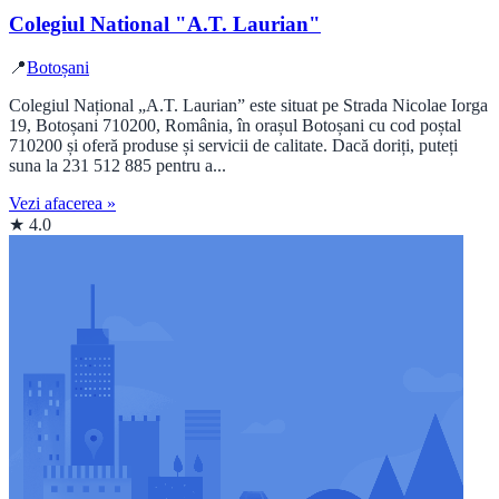
Colegiul National "A.T. Laurian"
📍
Botoșani
Colegiul Național „A.T. Laurian” este situat pe Strada Nicolae Iorga
19, Botoșani 710200, România, în orașul Botoșani cu cod poștal
710200 și oferă produse și servicii de calitate. Dacă doriți, puteți
suna la 231 512 885 pentru a...
Vezi afacerea »
★ 4.0