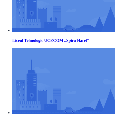
Liceul Tehnologic UCECOM ,,Spiru Haret''