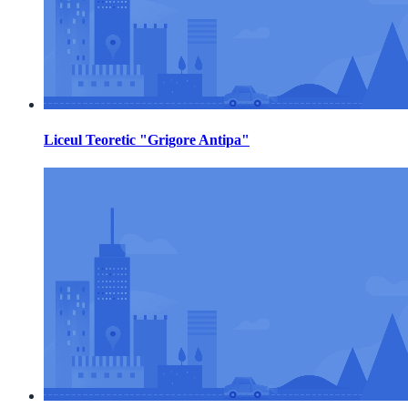
Liceul Teoretic "Grigore Antipa"