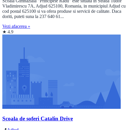
Scoala Gimnaziala "Principele Radu" este situata in Strada Tudor
Vladimirescu 7A, Adjud 625100, Romania, in municipiul Adjud cu
cod postal 625100 si va ofera produse si servicii de calitate. Daca
doriti, puteti suna la 237 640 61...
Vezi afacerea »
★ 4.9
Scoala de soferi Catalin Drive
📍
Adjud