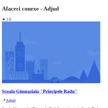
Afaceri conexe - Adjud
★ 3.8
Scoala Gimnaziala "Principele Radu"
📍
Adjud