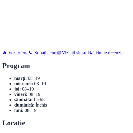
🔥 Vezi oferta
📞 Sunați acum
🌐 Vizitați site-ul
📝 Trimite recenzie
Program
marți:
08–19
miercuri:
08–19
joi:
08–19
vineri:
08–19
sâmbătă:
Închis
duminică:
Închis
luni:
08–19
Locație