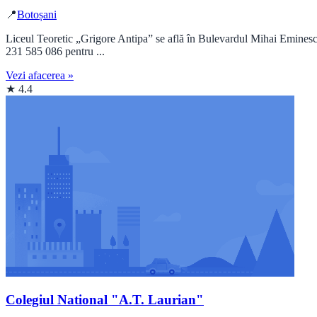
📍
Botoșani
Liceul Teoretic „Grigore Antipa” se află în Bulevardul Mihai Eminescu
231 585 086 pentru ...
Vezi afacerea »
★ 4.4
Colegiul National "A.T. Laurian"