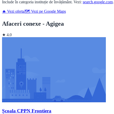
Include în categoria instituție de învățământ. Vezi:
search.google.com
.
🔥 Vezi oferta
🗺️ Vezi pe Google Maps
Afaceri conexe - Agigea
★ 4.0
Școala CPPN Frontiera