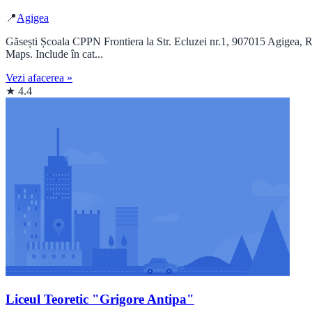
📍
Agigea
Găsești Școala CPPN Frontiera la Str. Ecluzei nr.1, 907015 Agigea, Ro
Maps. Include în cat...
Vezi afacerea »
★ 4.4
Liceul Teoretic "Grigore Antipa"