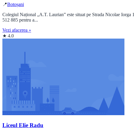
📍
Botoșani
Colegiul Național „A.T. Laurian” este situat pe Strada Nicolae Iorga 1
512 885 pentru a...
Vezi afacerea »
★ 4.0
Liceul Elie Radu