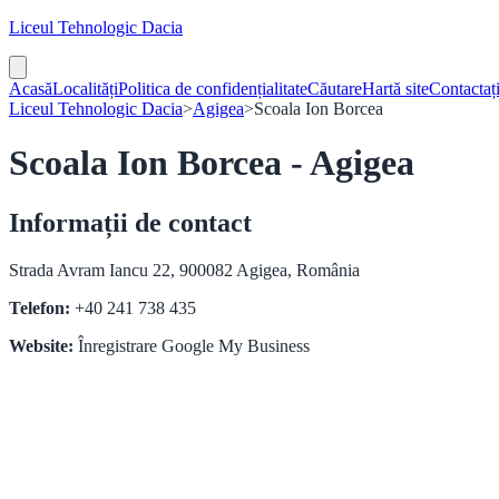
Liceul Tehnologic Dacia
Acasă
Localități
Politica de confidențialitate
Căutare
Hartă site
Contactaț
Liceul Tehnologic Dacia
>
Agigea
>
Scoala Ion Borcea
Scoala Ion Borcea - Agigea
Informații de contact
Strada Avram Iancu 22, 900082 Agigea, România
Telefon:
+40 241 738 435
Website:
Înregistrare Google My Business