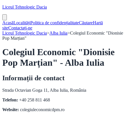
Liceul Tehnologic Dacia
Acasă
Localități
Politica de confidențialitate
Căutare
Hartă
site
Contactați-ne
Liceul Tehnologic Dacia
>
Alba Iulia
>
Colegiul Economic "Dionisie
Pop Marțian"
Colegiul Economic "Dionisie
Pop Marțian" - Alba Iulia
Informații de contact
Strada Octavian Goga 11, Alba Iulia, România
Telefon:
+40 258 811 468
Website:
colegiuleconomicdpm.ro