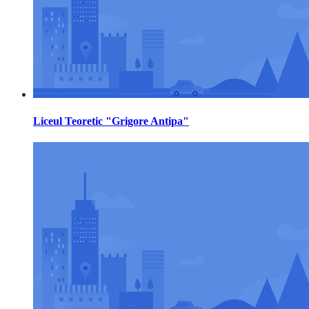
Liceul Teoretic "Grigore Antipa"