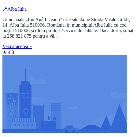
📍
Alba Iulia
Gimnaziala „Ion Agârbiceanu” este situată pe Strada Vasile Goldiș
14, Alba Iulia 510006, România, în municipiul Alba Iulia cu cod
poștal 510006 și oferă produse/servicii de calitate. Dacă doriți, sunați
la 258 821 875 pentru a vă...
Vezi afacerea »
★ 4.3