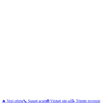
🔥 Vezi oferta
📞 Sunați acum
🌐 Vizitați site-ul
📝 Trimite recenzie