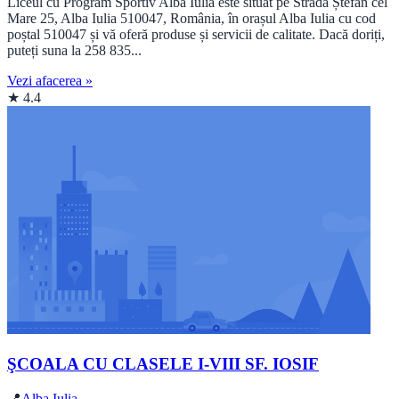
Liceul cu Program Sportiv Alba Iulia este situat pe Strada Ștefan cel
Mare 25, Alba Iulia 510047, România, în orașul Alba Iulia cu cod
poștal 510047 și vă oferă produse și servicii de calitate. Dacă doriți,
puteți suna la 258 835...
Vezi afacerea »
★ 4.4
ŞCOALA CU CLASELE I-VIII SF. IOSIF
📍
Alba Iulia