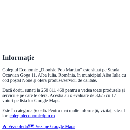
Informație
Colegiul Economic „Dionisie Pop Marțian” este situat pe Strada
Octavian Goga 11, Alba Iulia, România, în municipiul Alba Iulia cu
cod poștal None și oferă produse/servicii de calitate.
Dacă doriți, sunați la 258 811 468 pentru a vedea toate produsele și
serviciile pe care le oferă. Aceștia au o evaluare de 3,6/5 cu 17
voturi pe lista lor Google Maps.
Este în categoria Școală. Pentru mai multe informații, vizitați site-ul
lor:
colegiuleconomicdpm.ro
.
🔥 Vezi oferta
🗺️ Vezi pe Google Maps