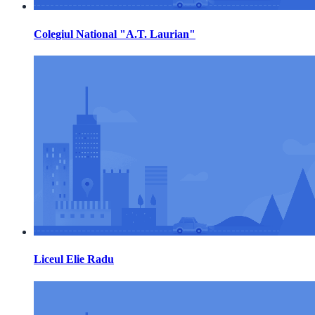
Colegiul National "A.T. Laurian"
Liceul Elie Radu