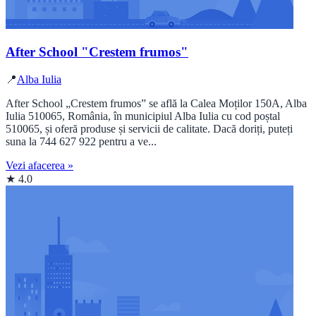
After School "Crestem frumos"
📍
Alba Iulia
After School „Crestem frumos” se află la Calea Moților 150A, Alba
Iulia 510065, România, în municipiul Alba Iulia cu cod poștal
510065, și oferă produse și servicii de calitate. Dacă doriți, puteți
suna la 744 627 922 pentru a ve...
Vezi afacerea »
★ 4.0