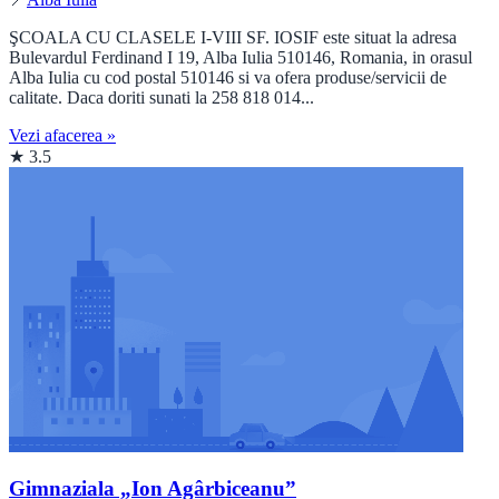
ŞCOALA CU CLASELE I-VIII SF. IOSIF este situat la adresa
Bulevardul Ferdinand I 19, Alba Iulia 510146, Romania, in orasul
Alba Iulia cu cod postal 510146 si va ofera produse/servicii de
calitate. Daca doriti sunati la 258 818 014...
Vezi afacerea »
★ 3.5
Gimnaziala „Ion Agârbiceanu”