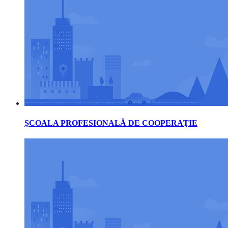
ŞCOALA PROFESIONALĂ DE COOPERAŢIE