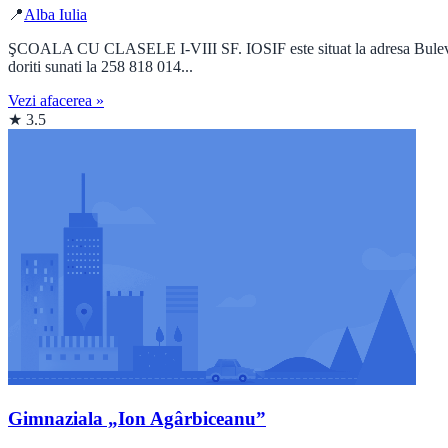
📍
Alba Iulia
ŞCOALA CU CLASELE I-VIII SF. IOSIF este situat la adresa Bulevardul
doriti sunati la 258 818 014...
Vezi afacerea »
★ 3.5
Gimnaziala „Ion Agârbiceanu”