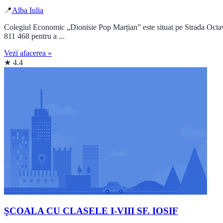
📍
Alba Iulia
Colegiul Economic „Dionisie Pop Marțian” este situat pe Strada Octavia
811 468 pentru a ...
Vezi afacerea »
★ 4.4
ŞCOALA CU CLASELE I-VIII SF. IOSIF