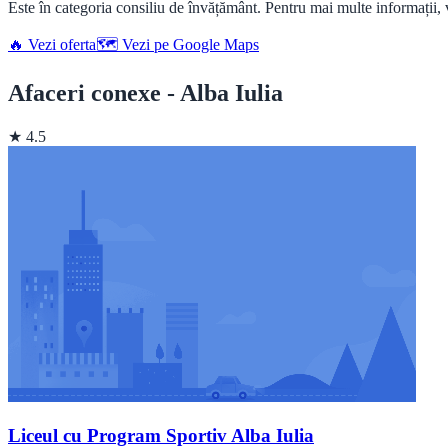
Este în categoria consiliu de învățământ. Pentru mai multe informații, vi
🔥 Vezi oferta
🗺️ Vezi pe Google Maps
Afaceri conexe - Alba Iulia
★ 4.5
Liceul cu Program Sportiv Alba Iulia