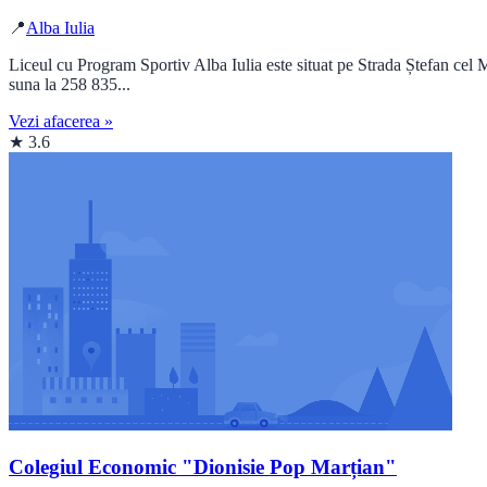
📍
Alba Iulia
Liceul cu Program Sportiv Alba Iulia este situat pe Strada Ștefan cel M
suna la 258 835...
Vezi afacerea »
★ 3.6
Colegiul Economic "Dionisie Pop Marțian"