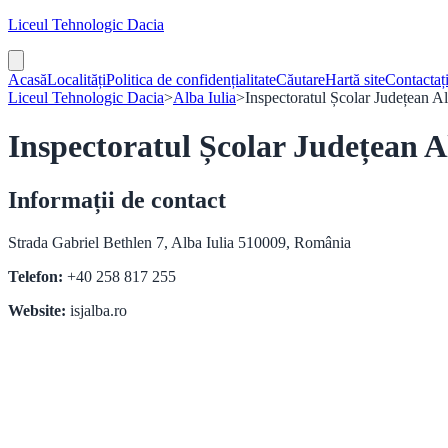
Liceul Tehnologic Dacia
Acasă
Localități
Politica de confidențialitate
Căutare
Hartă site
Contactaț
Liceul Tehnologic Dacia
>
Alba Iulia
>
Inspectoratul Școlar Județean A
Inspectoratul Școlar Județean Al
Informații de contact
Strada Gabriel Bethlen 7, Alba Iulia 510009, România
Telefon:
+40 258 817 255
Website:
isjalba.ro