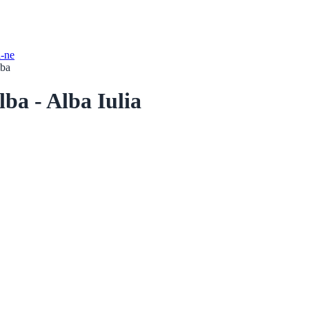
i-ne
lba
ba - Alba Iulia