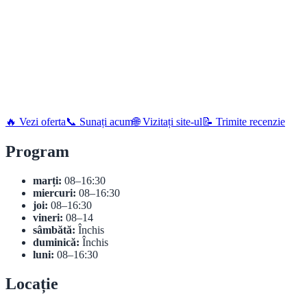
🔥 Vezi oferta
📞 Sunați acum
🌐 Vizitați site-ul
📝 Trimite recenzie
Program
marți:
08–16:30
miercuri:
08–16:30
joi:
08–16:30
vineri:
08–14
sâmbătă:
Închis
duminică:
Închis
luni:
08–16:30
Locație