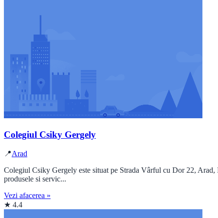
Colegiul Csiky Gergely
📍
Arad
Colegiul Csiky Gergely este situat pe Strada Vârful cu Dor 22, Arad, 
produsele si servic...
Vezi afacerea »
★ 4.4