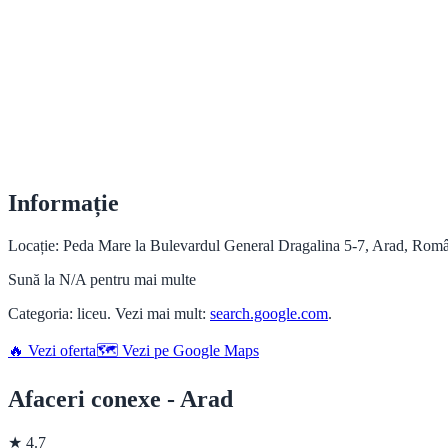
Informație
Locație: Peda Mare la Bulevardul General Dragalina 5-7, Arad, Român
Sună la N/A pentru mai multe
Categoria: liceu. Vezi mai mult:
search.google.com
.
🔥 Vezi oferta
🗺️ Vezi pe Google Maps
Afaceri conexe - Arad
★ 4.7