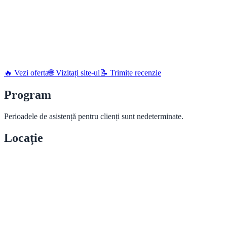
🔥 Vezi oferta
🌐 Vizitați site-ul
📝 Trimite recenzie
Program
Perioadele de asistență pentru clienți sunt nedeterminate.
Locație