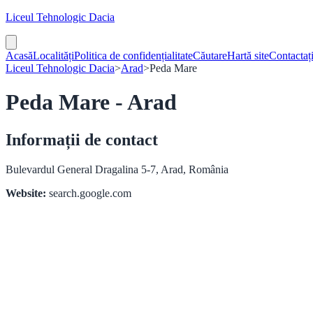
Liceul Tehnologic Dacia
Acasă
Localități
Politica de confidențialitate
Căutare
Hartă site
Contactaț
Liceul Tehnologic Dacia
>
Arad
>
Peda Mare
Peda Mare - Arad
Informații de contact
Bulevardul General Dragalina 5-7, Arad, România
Website:
search.google.com