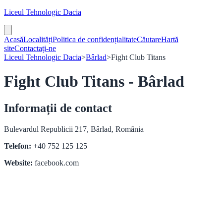
Liceul Tehnologic Dacia
Acasă
Localități
Politica de confidențialitate
Căutare
Hartă
site
Contactați-ne
Liceul Tehnologic Dacia
>
Bârlad
>
Fight Club Titans
Fight Club Titans - Bârlad
Informații de contact
Bulevardul Republicii 217, Bârlad, România
Telefon:
+40 752 125 125
Website:
facebook.com