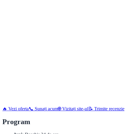
🔥 Vezi oferta
📞 Sunați acum
🌐 Vizitați site-ul
📝 Trimite recenzie
Program