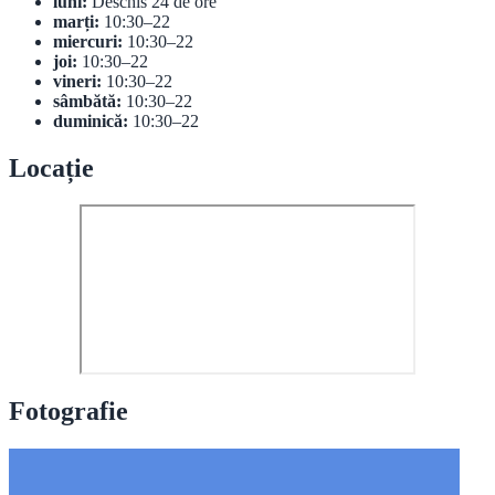
luni:
Deschis 24 de ore
marți:
10:30–22
miercuri:
10:30–22
joi:
10:30–22
vineri:
10:30–22
sâmbătă:
10:30–22
duminică:
10:30–22
Locație
Fotografie