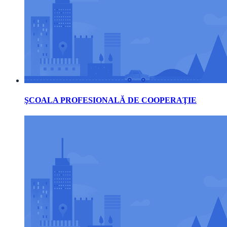
ŞCOALA PROFESIONALĂ DE COOPERAŢIE