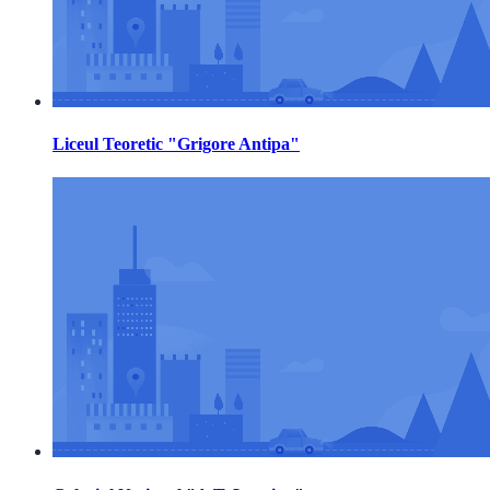
Liceul Teoretic "Grigore Antipa"