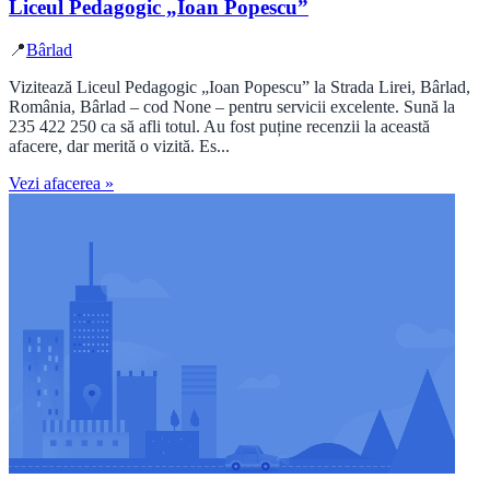
Liceul Pedagogic „Ioan Popescu”
📍
Bârlad
Vizitează Liceul Pedagogic „Ioan Popescu” la Strada Lirei, Bârlad,
România, Bârlad – cod None – pentru servicii excelente. Sună la
235 422 250 ca să afli totul. Au fost puține recenzii la această
afacere, dar merită o vizită. Es...
Vezi afacerea »