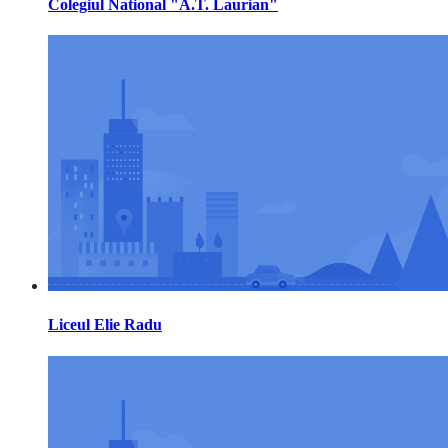
Colegiul National "A.T. Laurian"
Liceul Elie Radu