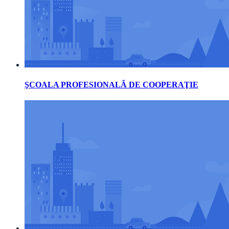
ŞCOALA PROFESIONALĂ DE COOPERAŢIE