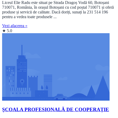
Liceul Elie Radu este situat pe Strada Dragoș Vodă 60, Botoșani
710071, România, în orașul Botoșani cu cod poștal 710071 și oferă
produse și servicii de calitate. Dacă doriți, sunați la 231 514 196
pentru a vedea toate produsele ...
Vezi afacerea »
★ 5.0
ŞCOALA PROFESIONALĂ DE COOPERAŢIE