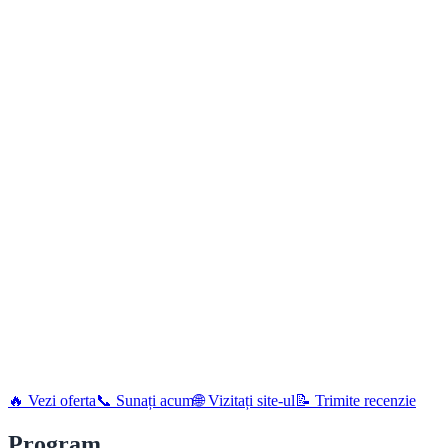
🔥 Vezi oferta
📞 Sunați acum
🌐 Vizitați site-ul
📝 Trimite recenzie
Program