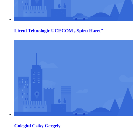
Liceul Tehnologic UCECOM ,,Spiru Haret''
Colegiul Csiky Gergely