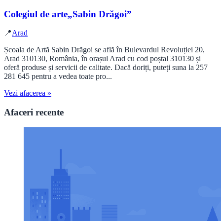
Colegiul de arte„Sabin Drăgoi”
📍
Arad
Școala de Artă Sabin Drăgoi se află în Bulevardul Revoluției 20,
Arad 310130, România, în orașul Arad cu cod poștal 310130 și
oferă produse și servicii de calitate. Dacă doriți, puteți suna la 257
281 645 pentru a vedea toate pro...
Vezi afacerea »
Afaceri recente