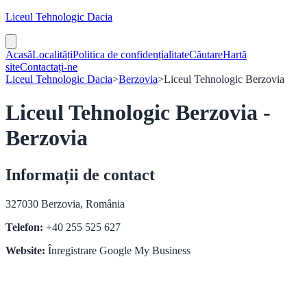
Liceul Tehnologic Dacia
Acasă
Localități
Politica de confidențialitate
Căutare
Hartă
site
Contactați-ne
Liceul Tehnologic Dacia
>
Berzovia
>
Liceul Tehnologic Berzovia
Liceul Tehnologic Berzovia -
Berzovia
Informații de contact
327030 Berzovia, România
Telefon:
+40 255 525 627
Website:
Înregistrare Google My Business