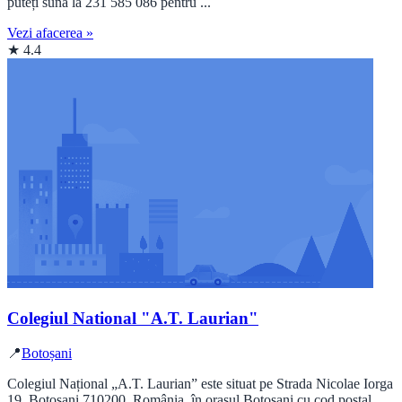
puteți suna la 231 585 086 pentru ...
Vezi afacerea »
★ 4.4
Colegiul National "A.T. Laurian"
📍
Botoșani
Colegiul Național „A.T. Laurian” este situat pe Strada Nicolae Iorga
19, Botoșani 710200, România, în orașul Botoșani cu cod poștal