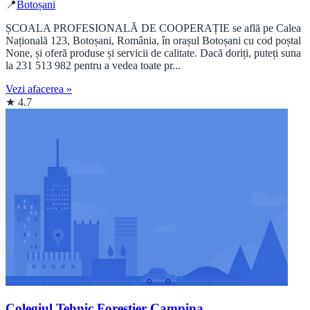
📍
Botoșani
ȘCOALA PROFESIONALĂ DE COOPERAȚIE se află pe Calea
Națională 123, Botoșani, România, în orașul Botoșani cu cod poștal
None, și oferă produse și servicii de calitate. Dacă doriți, puteți suna
la 231 513 982 pentru a vedea toate pr...
Vezi afacerea »
★ 4.7
Colegiul Tehnic Forestier Campina