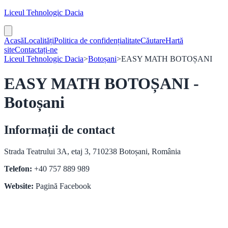
Liceul Tehnologic Dacia
Acasă
Localități
Politica de confidențialitate
Căutare
Hartă
site
Contactați-ne
Liceul Tehnologic Dacia
>
Botoșani
>
EASY MATH BOTOȘANI
EASY MATH BOTOȘANI -
Botoșani
Informații de contact
Strada Teatrului 3A, etaj 3, 710238 Botoșani, România
Telefon:
+40 757 889 989
Website:
Pagină Facebook