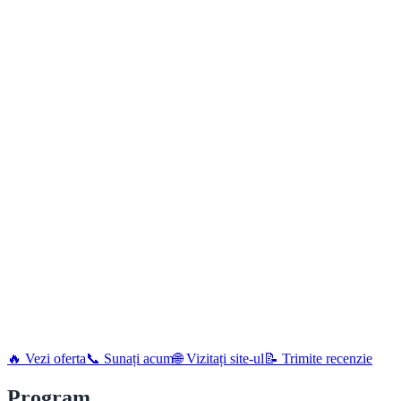
🔥 Vezi oferta
📞 Sunați acum
🌐 Vizitați site-ul
📝 Trimite recenzie
Program