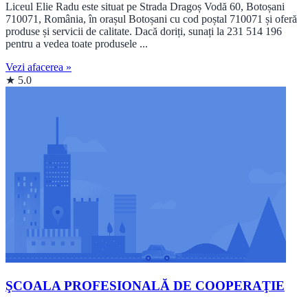
Liceul Elie Radu este situat pe Strada Dragoș Vodă 60, Botoșani
710071, România, în orașul Botoșani cu cod poștal 710071 și oferă
produse și servicii de calitate. Dacă doriți, sunați la 231 514 196
pentru a vedea toate produsele ...
Vezi afacerea »
★ 5.0
ŞCOALA PROFESIONALĂ DE COOPERAŢIE