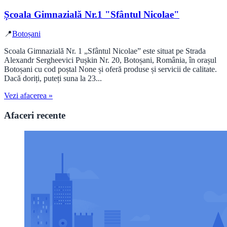
Școala Gimnazială Nr.1 "Sfântul Nicolae"
📍
Botoșani
Scoala Gimnazială Nr. 1 „Sfântul Nicolae” este situat pe Strada
Alexandr Sergheevici Pușkin Nr. 20, Botoșani, România, în orașul
Botoșani cu cod poștal None și oferă produse și servicii de calitate.
Dacă doriți, puteți suna la 23...
Vezi afacerea »
Afaceri recente