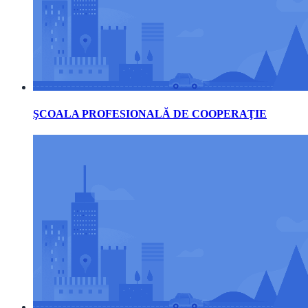
ŞCOALA PROFESIONALĂ DE COOPERAŢIE