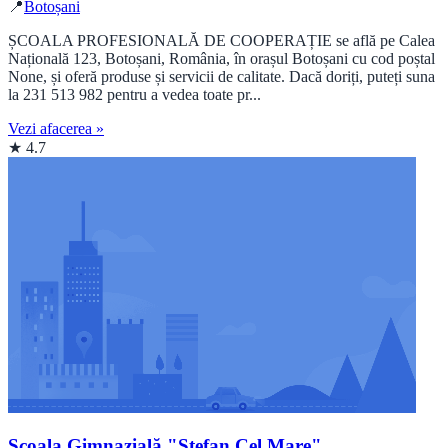
📍
Botoșani
ȘCOALA PROFESIONALĂ DE COOPERAȚIE se află pe Calea
Națională 123, Botoșani, România, în orașul Botoșani cu cod poștal
None, și oferă produse și servicii de calitate. Dacă doriți, puteți suna
la 231 513 982 pentru a vedea toate pr...
Vezi afacerea »
★ 4.7
Școala Gimnazială "Ștefan Cel Mare"