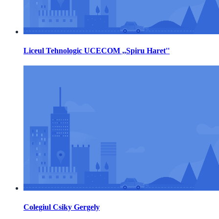
Liceul Tehnologic UCECOM ,,Spiru Haret''
Colegiul Csiky Gergely