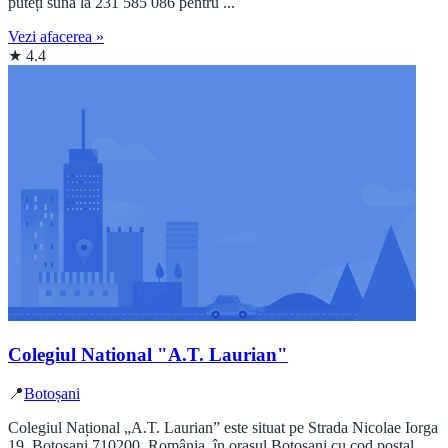
puteți suna la 231 585 086 pentru ...
Vezi afacerea »
★ 4.4
Colegiul National "A.T. Laurian"
📍
Botoșani
Colegiul Național „A.T. Laurian” este situat pe Strada Nicolae Iorga
19, Botoșani 710200, România, în orașul Botoșani cu cod poștal