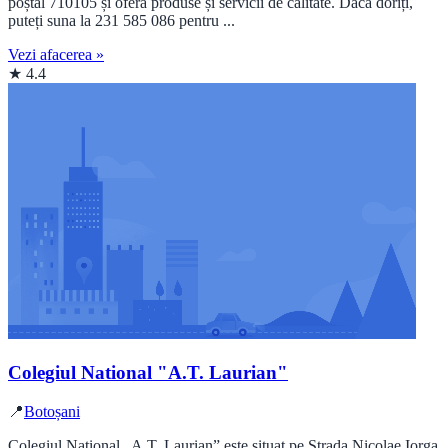
poștal 710105 și oferă produse și servicii de calitate. Dacă doriți,
puteți suna la 231 585 086 pentru ...
Vezi afacerea »
★ 4.4
Colegiul National "A.T. Laurian"
📍
Botoșani
Colegiul Național „A.T. Laurian” este situat pe Strada Nicolae Iorga