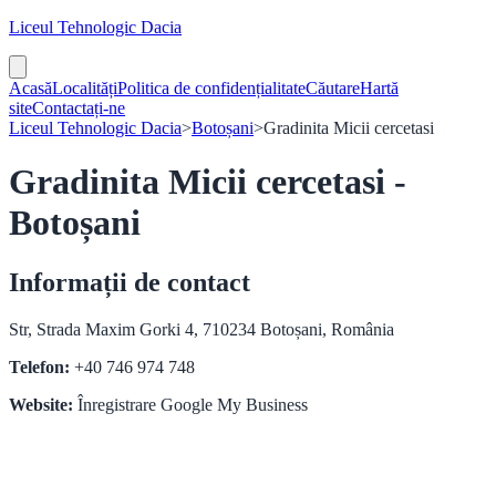
Liceul Tehnologic Dacia
Acasă
Localități
Politica de confidențialitate
Căutare
Hartă
site
Contactați-ne
Liceul Tehnologic Dacia
>
Botoșani
>
Gradinita Micii cercetasi
Gradinita Micii cercetasi -
Botoșani
Informații de contact
Str, Strada Maxim Gorki 4, 710234 Botoșani, România
Telefon:
+40 746 974 748
Website:
Înregistrare Google My Business