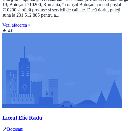
19, Botoșani 710200, România, în orașul Botoșani cu cod poștal
710200 și oferă produse și servicii de calitate. Dacă doriți, puteți
suna la 231 512 885 pentru a...
Vezi afacerea »
★ 4.0
Liceul Elie Radu
📍
Botoșani