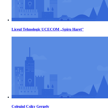
Liceul Tehnologic UCECOM ,,Spiru Haret''
Colegiul Csiky Gergely