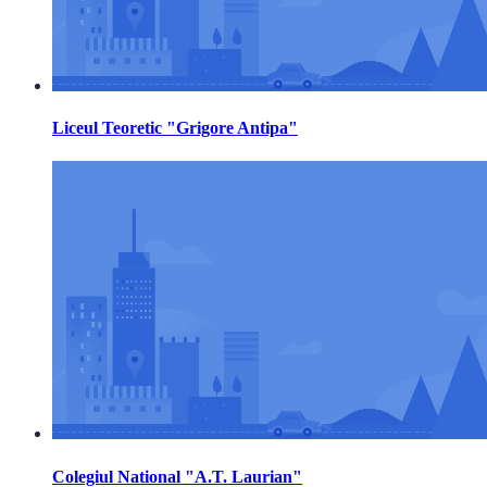
Liceul Teoretic "Grigore Antipa"
Colegiul National "A.T. Laurian"