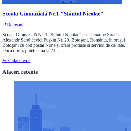
Școala Gimnazială Nr.1 "Sfântul Nicolae"
📍
Botoșani
Scoala Gimnazială Nr. 1 „Sfântul Nicolae” este situat pe Strada
Alexandr Sergheevici Pușkin Nr. 20, Botoșani, România, în orașul
Botoșani cu cod poștal None și oferă produse și servicii de calitate.
Dacă doriți, puteți suna la 23...
Vezi afacerea »
Afaceri recente