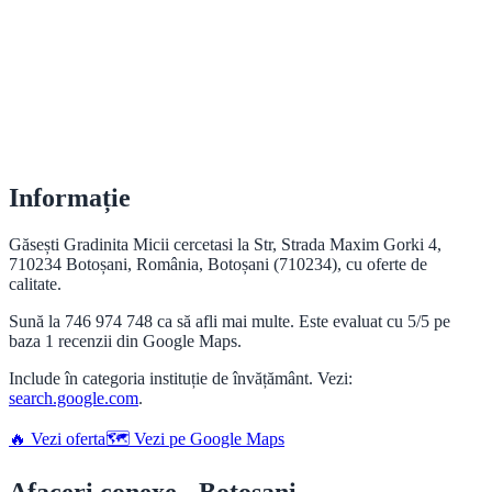
Informație
Găsești Gradinita Micii cercetasi la Str, Strada Maxim Gorki 4,
710234 Botoșani, România, Botoșani (710234), cu oferte de
calitate.
Sună la 746 974 748 ca să afli mai multe. Este evaluat cu 5/5 pe
baza 1 recenzii din Google Maps.
Include în categoria instituție de învățământ. Vezi:
search.google.com
.
🔥 Vezi oferta
🗺️ Vezi pe Google Maps
Afaceri conexe - Botoșani