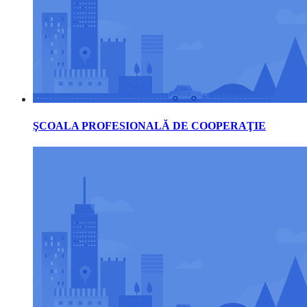
ŞCOALA PROFESIONALĂ DE COOPERAŢIE