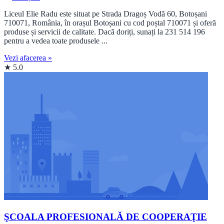
Liceul Elie Radu este situat pe Strada Dragoș Vodă 60, Botoșani
710071, România, în orașul Botoșani cu cod poștal 710071 și oferă
produse și servicii de calitate. Dacă doriți, sunați la 231 514 196
pentru a vedea toate produsele ...
Vezi afacerea »
★ 5.0
ŞCOALA PROFESIONALĂ DE COOPERAŢIE