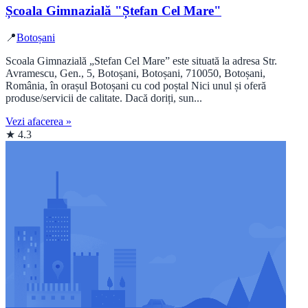
Școala Gimnazială "Ștefan Cel Mare"
📍
Botoșani
Scoala Gimnazială „Stefan Cel Mare” este situată la adresa Str.
Avramescu, Gen., 5, Botoșani, Botoșani, 710050, Botoșani,
România, în orașul Botoșani cu cod poștal Nici unul și oferă
produse/servicii de calitate. Dacă doriți, sun...
Vezi afacerea »
★ 4.3