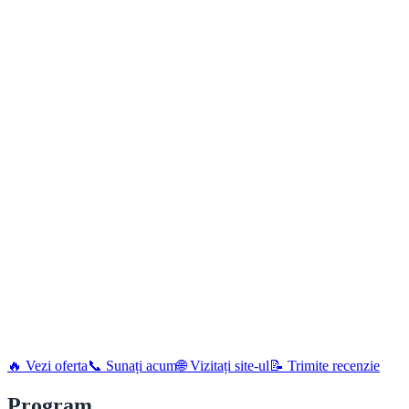
🔥 Vezi oferta
📞 Sunați acum
🌐 Vizitați site-ul
📝 Trimite recenzie
Program