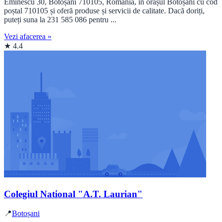
Eminescu 30, Botoșani 710105, România, în orașul Botoșani cu cod
poștal 710105 și oferă produse și servicii de calitate. Dacă doriți,
puteți suna la 231 585 086 pentru ...
Vezi afacerea »
★ 4.4
Colegiul National "A.T. Laurian"
📍
Botoșani