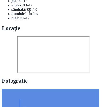
joi:
09–17
vineri:
09–17
sâmbătă:
09–13
duminică:
Închis
luni:
09–17
Locație
Fotografie