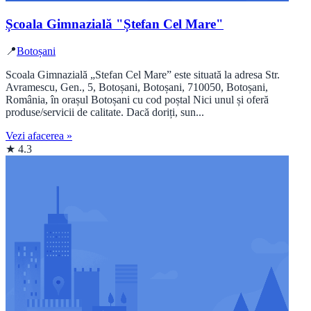
Școala Gimnazială "Ștefan Cel Mare"
📍
Botoșani
Scoala Gimnazială „Stefan Cel Mare” este situată la adresa Str.
Avramescu, Gen., 5, Botoșani, Botoșani, 710050, Botoșani,
România, în orașul Botoșani cu cod poștal Nici unul și oferă
produse/servicii de calitate. Dacă doriți, sun...
Vezi afacerea »
★ 4.3