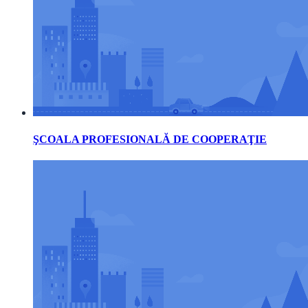
ŞCOALA PROFESIONALĂ DE COOPERAŢIE