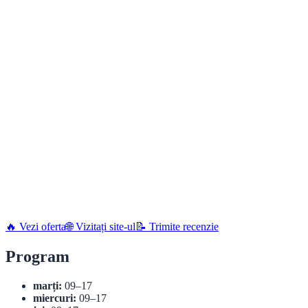
🔥 Vezi oferta
🌐 Vizitați site-ul
📝 Trimite recenzie
Program
marți:
09–17
miercuri:
09–17