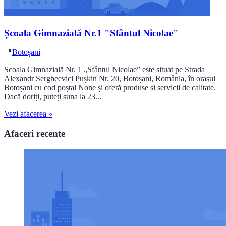
Școala Gimnazială Nr.1 "Sfântul Nicolae"
📍
Botoșani
Scoala Gimnazială Nr. 1 „Sfântul Nicolae” este situat pe Strada
Alexandr Sergheevici Pușkin Nr. 20, Botoșani, România, în orașul
Botoșani cu cod poștal None și oferă produse și servicii de calitate.
Dacă doriți, puteți suna la 23...
Vezi afacerea »
Afaceri recente