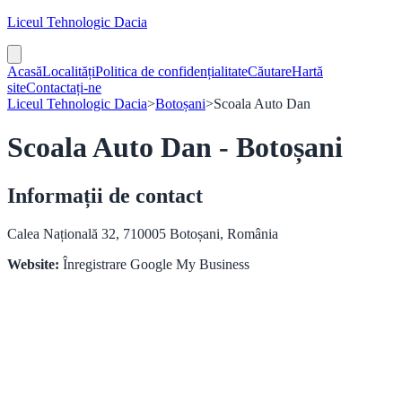
Liceul Tehnologic Dacia
Acasă
Localități
Politica de confidențialitate
Căutare
Hartă
site
Contactați-ne
Liceul Tehnologic Dacia
>
Botoșani
>
Scoala Auto Dan
Scoala Auto Dan - Botoșani
Informații de contact
Calea Națională 32, 710005 Botoșani, România
Website:
Înregistrare Google My Business