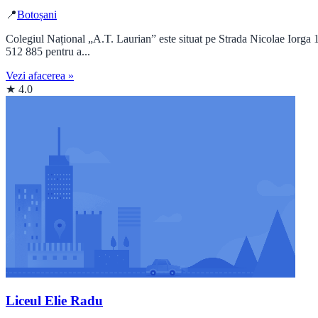
📍
Botoșani
Colegiul Național „A.T. Laurian” este situat pe Strada Nicolae Iorga 1
512 885 pentru a...
Vezi afacerea »
★ 4.0
Liceul Elie Radu