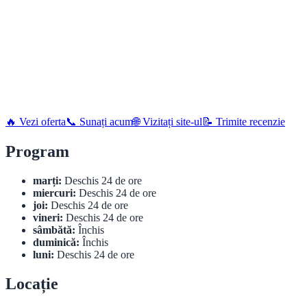
🔥 Vezi oferta
📞 Sunați acum
🌐 Vizitați site-ul
📝 Trimite recenzie
Program
marți:
Deschis 24 de ore
miercuri:
Deschis 24 de ore
joi:
Deschis 24 de ore
vineri:
Deschis 24 de ore
sâmbătă:
Închis
duminică:
Închis
luni:
Deschis 24 de ore
Locație