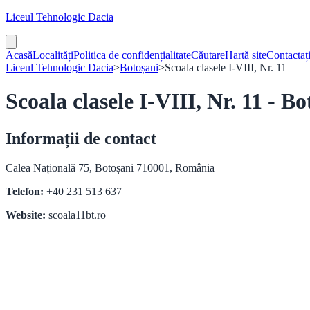
Liceul Tehnologic Dacia
Acasă
Localități
Politica de confidențialitate
Căutare
Hartă site
Contactaț
Liceul Tehnologic Dacia
>
Botoșani
>
Scoala clasele I-VIII, Nr. 11
Scoala clasele I-VIII, Nr. 11 - Bo
Informații de contact
Calea Națională 75, Botoșani 710001, România
Telefon:
+40 231 513 637
Website:
scoala11bt.ro