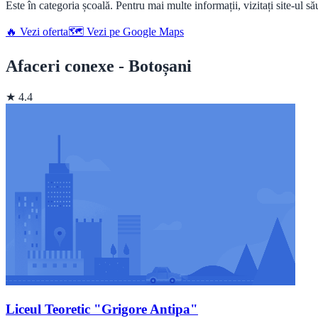
Este în categoria școală. Pentru mai multe informații, vizitați site-ul s
🔥 Vezi oferta
🗺️ Vezi pe Google Maps
Afaceri conexe - Botoșani
★ 4.4
Liceul Teoretic "Grigore Antipa"