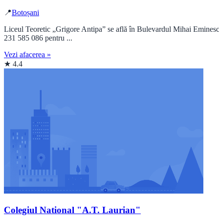
📍
Botoșani
Liceul Teoretic „Grigore Antipa” se află în Bulevardul Mihai Eminescu
231 585 086 pentru ...
Vezi afacerea »
★ 4.4
Colegiul National "A.T. Laurian"