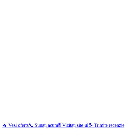
🔥 Vezi oferta
📞 Sunați acum
🌐 Vizitați site-ul
📝 Trimite recenzie