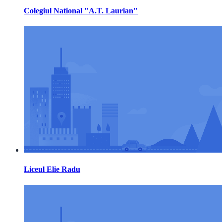
Colegiul National "A.T. Laurian"
Liceul Elie Radu