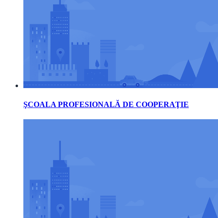
ŞCOALA PROFESIONALĂ DE COOPERAŢIE