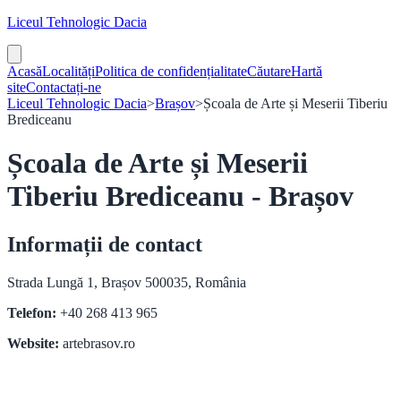
Liceul Tehnologic Dacia
Acasă
Localități
Politica de confidențialitate
Căutare
Hartă
site
Contactați-ne
Liceul Tehnologic Dacia
>
Brașov
>
Școala de Arte și Meserii Tiberiu
Brediceanu
Școala de Arte și Meserii
Tiberiu Brediceanu - Brașov
Informații de contact
Strada Lungă 1, Brașov 500035, România
Telefon:
+40 268 413 965
Website:
artebrasov.ro