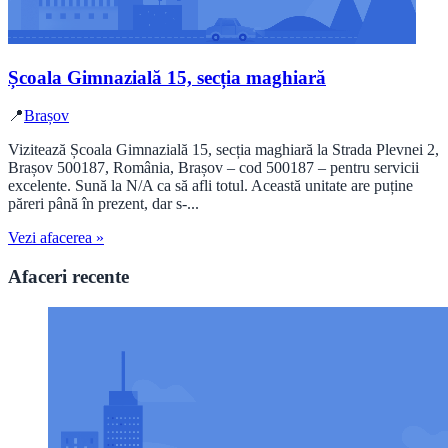
Școala Gimnazială 15, secția maghiară
📍
Brașov
Vizitează Școala Gimnazială 15, secția maghiară la Strada Plevnei 2,
Brașov 500187, România, Brașov – cod 500187 – pentru servicii
excelente. Sună la N/A ca să afli totul. Această unitate are puține
păreri până în prezent, dar s-...
Vezi afacerea »
Afaceri recente