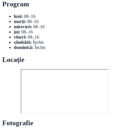
Program
luni:
08–16
marți:
08–16
miercuri:
08–16
joi:
08–16
vineri:
08–16
sâmbătă:
Închis
duminică:
Închis
Locație
Fotografie