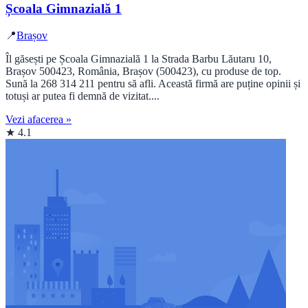
Școala Gimnazială 1
📍
Brașov
Îl găsești pe Școala Gimnazială 1 la Strada Barbu Lăutaru 10,
Brașov 500423, România, Brașov (500423), cu produse de top.
Sună la 268 314 211 pentru să afli. Această firmă are puține opinii și
totuși ar putea fi demnă de vizitat....
Vezi afacerea »
★ 4.1