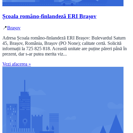
Școala româno-finlandeză ERI Brașov
📍
Brașov
Adresa Școala româno-finlandeză ERI Brașov: Bulevardul Saturn
45, Brașov, România, Brașov (PO None); calitate certă. Solicită
informații la 725 825 818. Această unitate are puține păreri până în
prezent, dar s-ar putea merita viz...
Vezi afacerea »