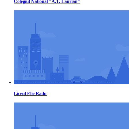
Colegiul National "A.T. Laurian"
Liceul Elie Radu