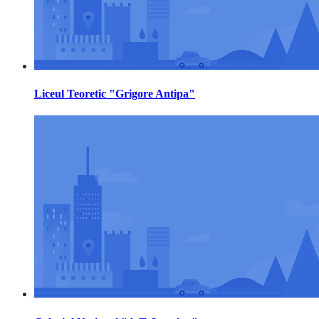
Liceul Teoretic "Grigore Antipa"