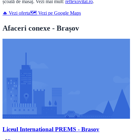
școală de masaj. Vezi mai mult:
reflexovital.ro
.
🔥 Vezi oferta
🗺️ Vezi pe Google Maps
Afaceri conexe - Brașov
Liceul International PREMS - Brasov