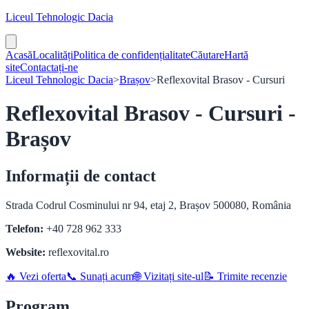
Liceul Tehnologic Dacia
Acasă
Localități
Politica de confidențialitate
Căutare
Hartă
site
Contactați-ne
Liceul Tehnologic Dacia
>
Brașov
>
Reflexovital Brasov - Cursuri
Reflexovital Brasov - Cursuri -
Brașov
Informații de contact
Strada Codrul Cosminului nr 94, etaj 2, Brașov 500080, România
Telefon:
+40 728 962 333
Website:
reflexovital.ro
🔥 Vezi oferta
📞 Sunați acum
🌐 Vizitați site-ul
📝 Trimite recenzie
Program