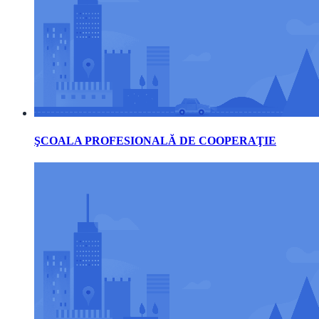
ŞCOALA PROFESIONALĂ DE COOPERAŢIE