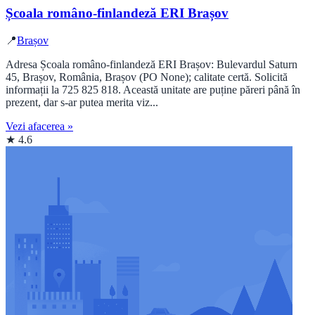
Școala româno-finlandeză ERI Brașov
📍
Brașov
Adresa Școala româno-finlandeză ERI Brașov: Bulevardul Saturn
45, Brașov, România, Brașov (PO None); calitate certă. Solicită
informații la 725 825 818. Această unitate are puține păreri până în
prezent, dar s-ar putea merita viz...
Vezi afacerea »
★ 4.6