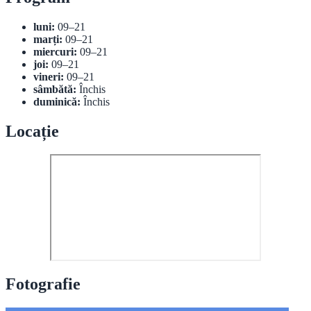
luni:
09–21
marți:
09–21
miercuri:
09–21
joi:
09–21
vineri:
09–21
sâmbătă:
Închis
duminică:
Închis
Locație
Fotografie