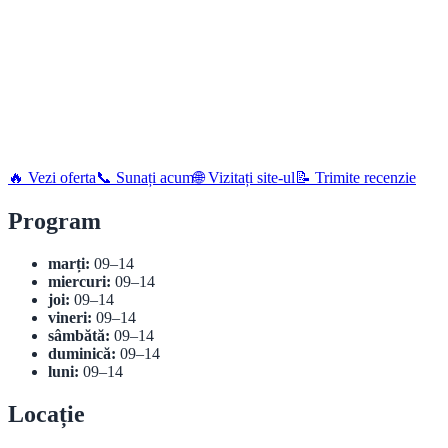
🔥 Vezi oferta
📞 Sunați acum
🌐 Vizitați site-ul
📝 Trimite recenzie
Program
marți:
09–14
miercuri:
09–14
joi:
09–14
vineri:
09–14
sâmbătă:
09–14
duminică:
09–14
luni:
09–14
Locație