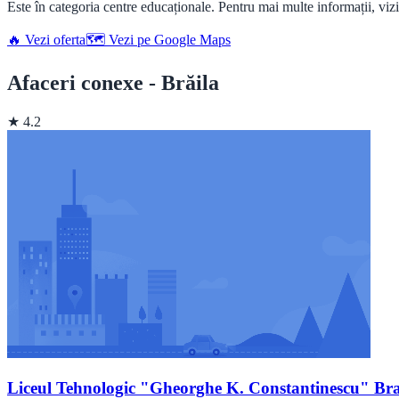
Este în categoria centre educaționale. Pentru mai multe informații, vizit
🔥 Vezi oferta
🗺️ Vezi pe Google Maps
Afaceri conexe - Brăila
★ 4.2
Liceul Tehnologic "Gheorghe K. Constantinescu" Bra