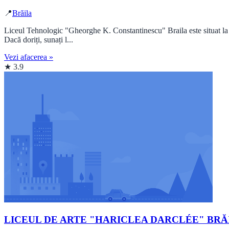
📍
Brăila
Liceul Tehnologic "Gheorghe K. Constantinescu" Braila este situat la
Dacă doriți, sunați l...
Vezi afacerea »
★ 3.9
LICEUL DE ARTE "HARICLEA DARCLÉE" BRĂ