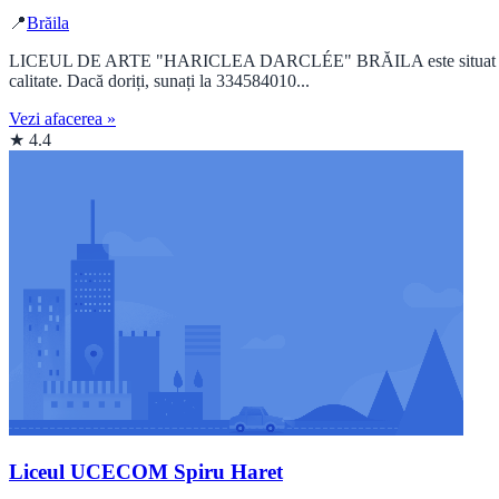
📍
Brăila
LICEUL DE ARTE "HARICLEA DARCLÉE" BRĂILA este situat în Buleva
calitate. Dacă doriți, sunați la 334584010...
Vezi afacerea »
★ 4.4
Liceul UCECOM Spiru Haret