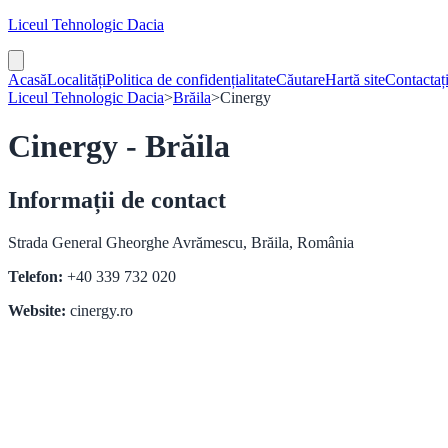
Liceul Tehnologic Dacia
Acasă
Localități
Politica de confidențialitate
Căutare
Hartă site
Contactaț
Liceul Tehnologic Dacia
>
Brăila
>
Cinergy
Cinergy - Brăila
Informații de contact
Strada General Gheorghe Avrămescu, Brăila, România
Telefon:
+40 339 732 020
Website:
cinergy.ro