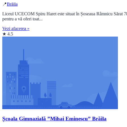
📍
Brăila
Liceul UCECOM Spiru Haret este situat în Șoseaua Râmnicu Sărat 78, B
pentru a vă oferi toat...
Vezi afacerea »
★ 4.5
Școala Gimnazială ”Mihai Eminescu” Brăila