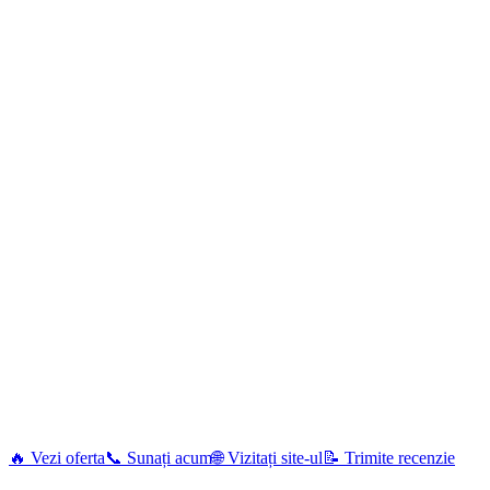
🔥 Vezi oferta
📞 Sunați acum
🌐 Vizitați site-ul
📝 Trimite recenzie