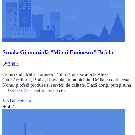
Școala Gimnazială ”Mihai Eminescu” Brăila
📍
Brăila
Gimnaziul „Mihai Eminescu” din Brăila se află la Aleea
Cutezătorilor 2, Brăila, România, în municipiul Brăila cu cod poștal
None, și oferă produse și servicii de calitate. Dacă doriți, puteți suna
la 239 673 091 pentru a vedea to...
Vezi afacerea »
★ 4.2