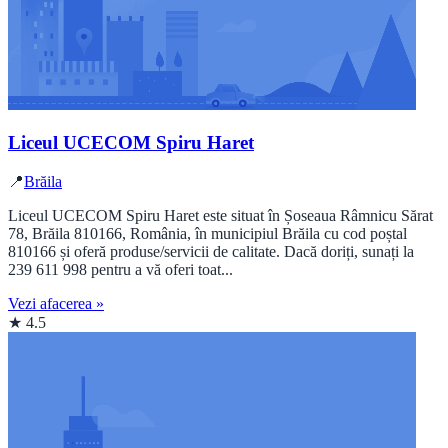
Liceul UCECOM Spiru Haret
📍
Brăila
Liceul UCECOM Spiru Haret este situat în Șoseaua Râmnicu Sărat
78, Brăila 810166, România, în municipiul Brăila cu cod poștal
810166 și oferă produse/servicii de calitate. Dacă doriți, sunați la
239 611 998 pentru a vă oferi toat...
Vezi afacerea »
★ 4.5