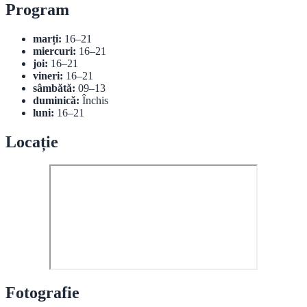
Program
marți:
16–21
miercuri:
16–21
joi:
16–21
vineri:
16–21
sâmbătă:
09–13
duminică:
Închis
luni:
16–21
Locație
Fotografie