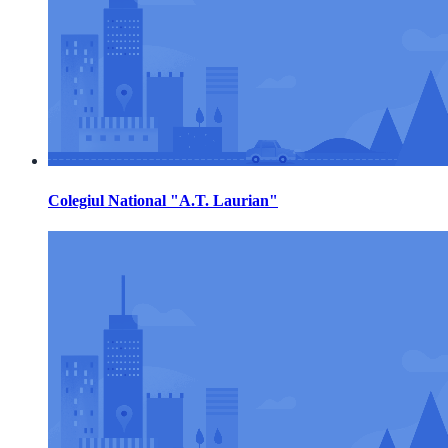
Colegiul National "A.T. Laurian"