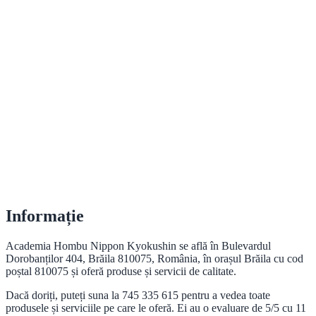
Informație
Academia Hombu Nippon Kyokushin se află în Bulevardul
Dorobanților 404, Brăila 810075, România, în orașul Brăila cu cod
poștal 810075 și oferă produse și servicii de calitate.
Dacă doriți, puteți suna la 745 335 615 pentru a vedea toate
produsele și serviciile pe care le oferă. Ei au o evaluare de 5/5 cu 11