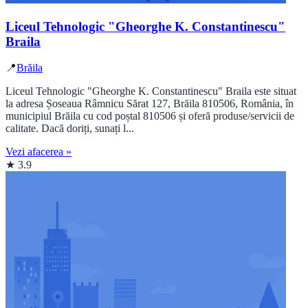
Liceul Tehnologic "Gheorghe K. Constantinescu"
Braila
📍
Brăila
Liceul Tehnologic "Gheorghe K. Constantinescu" Braila este situat
la adresa Șoseaua Râmnicu Sărat 127, Brăila 810506, România, în
municipiul Brăila cu cod poștal 810506 și oferă produse/servicii de
calitate. Dacă doriți, sunați l...
Vezi afacerea »
★ 3.9