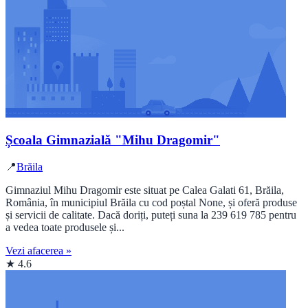
Școala Gimnazială "Mihu Dragomir"
📍
Brăila
Gimnaziul Mihu Dragomir este situat pe Calea Galati 61, Brăila,
România, în municipiul Brăila cu cod poștal None, și oferă produse
și servicii de calitate. Dacă doriți, puteți suna la 239 619 785 pentru
a vedea toate produsele și...
Vezi afacerea »
★ 4.6