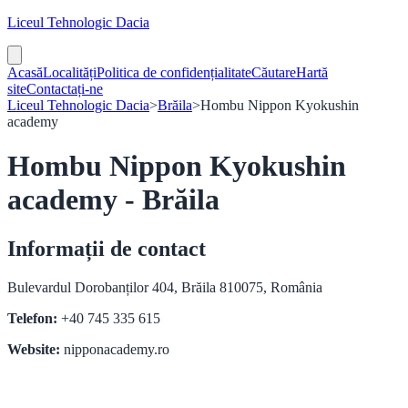
Liceul Tehnologic Dacia
Acasă
Localități
Politica de confidențialitate
Căutare
Hartă
site
Contactați-ne
Liceul Tehnologic Dacia
>
Brăila
>
Hombu Nippon Kyokushin
academy
Hombu Nippon Kyokushin
academy - Brăila
Informații de contact
Bulevardul Dorobanților 404, Brăila 810075, România
Telefon:
+40 745 335 615
Website:
nipponacademy.ro