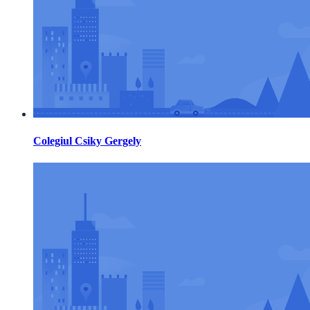
Colegiul Csiky Gergely