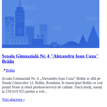
Şcoala Gimnazială Nr. 4 "Alexandru Ioan Cuza"
Brăila
📍
Brăila
Şcoala Gimnazială Nr. 4 „Alexandru Ioan Cuza” Brăila se află pe
Strada Ghioceilor 12, Brăila, România, în municipiul Brăila cu cod
poștal None și oferă produse/servicii de calitate. Dacă doriți, sunați
la 239 619 925 pentru a ved...
Vezi afacerea »