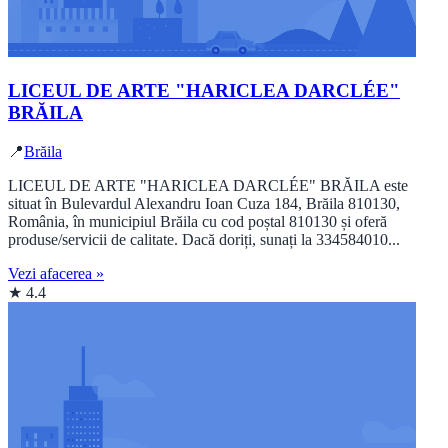
LICEUL DE ARTE "HARICLEA DARCLÉE"
BRĂILA
📍
Brăila
LICEUL DE ARTE "HARICLEA DARCLÉE" BRĂILA este
situat în Bulevardul Alexandru Ioan Cuza 184, Brăila 810130,
România, în municipiul Brăila cu cod poștal 810130 și oferă
produse/servicii de calitate. Dacă doriți, sunați la 334584010...
Vezi afacerea »
★ 4.4