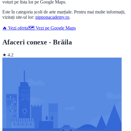
voturi pe lista lor pe Google Maps.
Este în categoria școli de arte marțiale. Pentru mai multe informații,
vizitați site-ul lor:
nipponacademy.ro
.
🔥 Vezi oferta
🗺️ Vezi pe Google Maps
Afaceri conexe - Brăila
★ 4.2