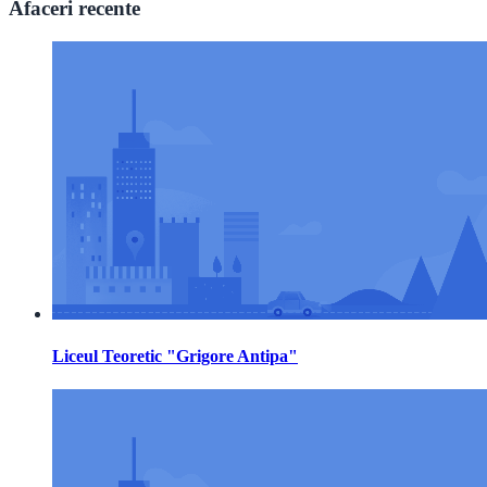
Afaceri recente
Liceul Teoretic "Grigore Antipa"