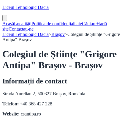
Liceul Tehnologic Dacia
Acasă
Localități
Politica de confidențialitate
Căutare
Hartă
site
Contactați-ne
Liceul Tehnologic Dacia
>
Brașov
>
Colegiul de Ştiinţe "Grigore
Antipa" Braşov
Colegiul de Ştiinţe "Grigore
Antipa" Braşov - Brașov
Informații de contact
Strada Aurelian 2, 500327 Brașov, România
Telefon:
+40 368 427 228
Website:
csantipa.ro