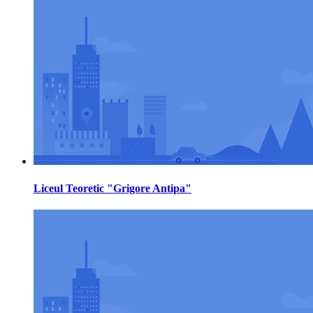
Liceul Teoretic "Grigore Antipa"