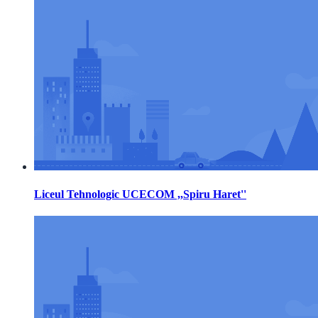
Liceul Tehnologic UCECOM ,,Spiru Haret''