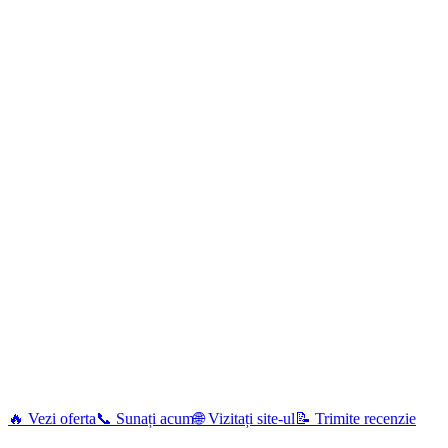
🔥 Vezi oferta
📞 Sunați acum
🌐 Vizitați site-ul
📝 Trimite recenzie