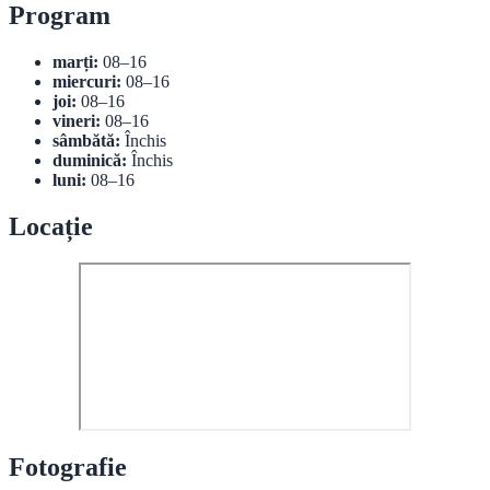
Program
marți:
08–16
miercuri:
08–16
joi:
08–16
vineri:
08–16
sâmbătă:
Închis
duminică:
Închis
luni:
08–16
Locație
Fotografie