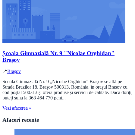
Școala Gimnazială Nr. 9 "Nicolae Orghidan"
Brașov
📍
Brașov
Scoala Gimnazială Nr. 9 „Nicolae Orghidan” Brașov se află pe
Strada Brazilor 18, Brașov 500313, România, în orașul Brașov cu
cod poștal 500313 și oferă produse și servicii de calitate. Dacă doriți,
puteți suna la 368 464 770 pent...
Vezi afacerea »
Afaceri recente