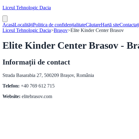
Liceul Tehnologic Dacia
Acasă
Localități
Politica de confidențialitate
Căutare
Hartă site
Contactaț
Liceul Tehnologic Dacia
>
Brașov
>
Elite Kinder Center Brasov
Elite Kinder Center Brasov - Br
Informații de contact
Strada Basarabia 27, 500209 Brașov, România
Telefon:
+40 769 612 715
Website:
elitebrasov.com