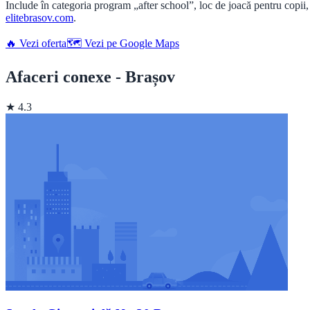
Include în categoria program „after school”, loc de joacă pentru copii, 
elitebrasov.com
.
🔥 Vezi oferta
🗺️ Vezi pe Google Maps
Afaceri conexe - Brașov
★ 4.3