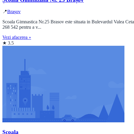
📍
Brașov
Scoala Gimnastica Nr.25 Brasov este situata in Bulevardul Valea Cetati
268 542 pentru a v...
Vezi afacerea »
★ 3.5
Școala