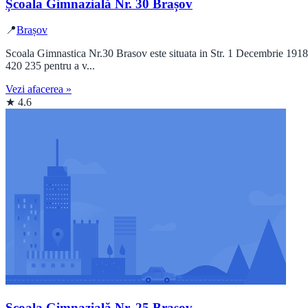
Școala Gimnazială Nr. 30 Brașov
📍
Brașov
Scoala Gimnastica Nr.30 Brasov este situata in Str. 1 Decembrie 1918 
420 235 pentru a v...
Vezi afacerea »
★ 4.6
Școala Gimnazială Nr. 25 Brașov