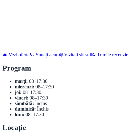
🔥 Vezi oferta
📞 Sunați acum
🌐 Vizitați site-ul
📝 Trimite recenzie
Program
marți:
08–17:30
miercuri:
08–17:30
joi:
08–17:30
vineri:
08–17:30
sâmbătă:
Închis
duminică:
Închis
luni:
08–17:30
Locație