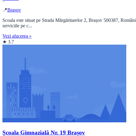
📍
Brașov
Scoala este situat pe Strada Mărgăritarelor 2, Brașov 500387, România,
serviciile pe c...
Vezi afacerea »
★ 3.7
Școala Gimnazială Nr. 19 Brașov