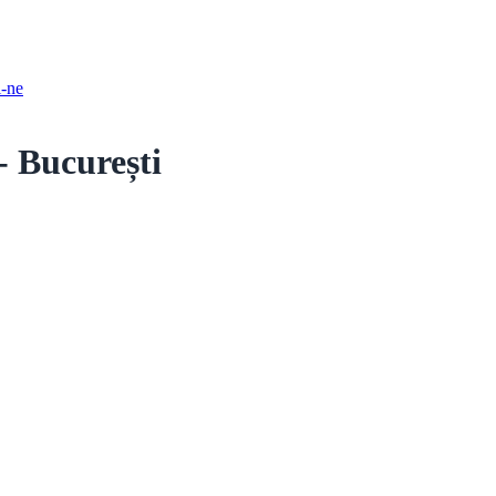
i-ne
 București