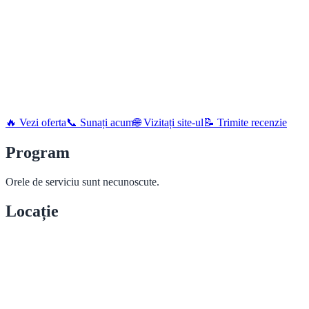
🔥 Vezi oferta
📞 Sunați acum
🌐 Vizitați site-ul
📝 Trimite recenzie
Program
Orele de serviciu sunt necunoscute.
Locație