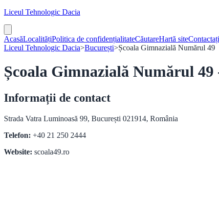
Liceul Tehnologic Dacia
Acasă
Localități
Politica de confidențialitate
Căutare
Hartă site
Contactaț
Liceul Tehnologic Dacia
>
București
>
Școala Gimnazială Numărul 49
Școala Gimnazială Numărul 49 -
Informații de contact
Strada Vatra Luminoasă 99, București 021914, România
Telefon:
+40 21 250 2444
Website:
scoala49.ro