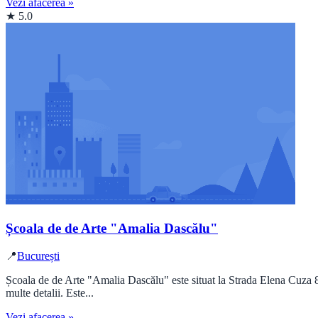
Vezi afacerea »
★ 5.0
Școala de de Arte "Amalia Dascălu"
📍
București
Școala de de Arte "Amalia Dascălu" este situat la Strada Elena Cuza 8
multe detalii. Este...
Vezi afacerea »