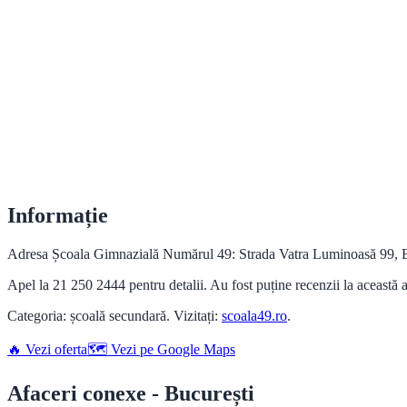
Informație
Adresa Școala Gimnazială Numărul 49: Strada Vatra Luminoasă 99, Bu
Apel la 21 250 2444 pentru detalii. Au fost puține recenzii la această a
Categoria: școală secundară. Vizitați:
scoala49.ro
.
🔥 Vezi oferta
🗺️ Vezi pe Google Maps
Afaceri conexe - București