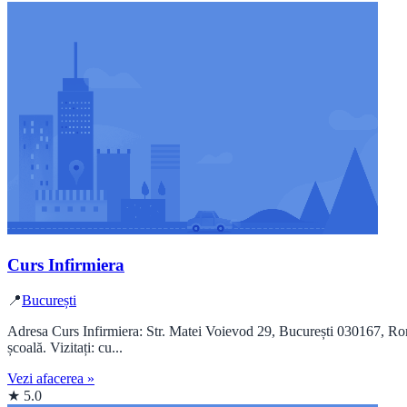
Curs Infirmiera
📍
București
Adresa Curs Infirmiera: Str. Matei Voievod 29, București 030167, Româ
școală. Vizitați: cu...
Vezi afacerea »
★ 5.0