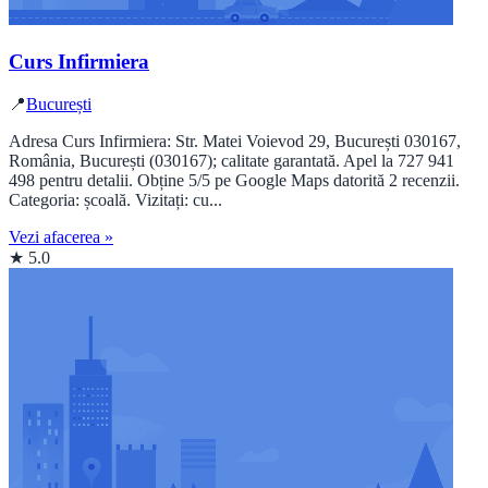
Curs Infirmiera
📍
București
Adresa Curs Infirmiera: Str. Matei Voievod 29, București 030167,
România, București (030167); calitate garantată. Apel la 727 941
498 pentru detalii. Obține 5/5 pe Google Maps datorită 2 recenzii.
Categoria: școală. Vizitați: cu...
Vezi afacerea »
★ 5.0