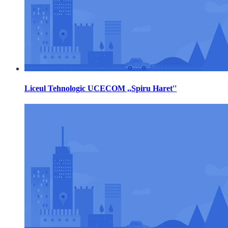
Liceul Tehnologic UCECOM ,,Spiru Haret''