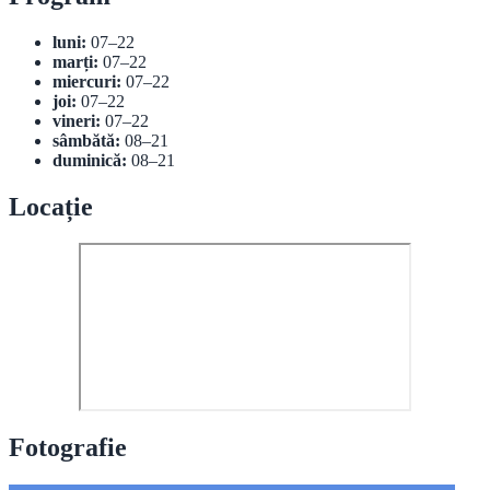
luni:
07–22
marți:
07–22
miercuri:
07–22
joi:
07–22
vineri:
07–22
sâmbătă:
08–21
duminică:
08–21
Locație
Fotografie