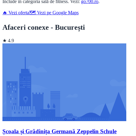
Include în categoria sală de fitness. Vezi:
go700.ro
.
🔥 Vezi oferta
🗺️ Vezi pe Google Maps
Afaceri conexe - București
★ 4.9
Școala și Grădinița Germană Zeppelin Schule