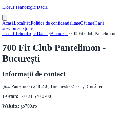
Liceul Tehnologic Dacia
Acasă
Localități
Politica de confidențialitate
Căutare
Hartă
site
Contactați-ne
Liceul Tehnologic Dacia
>
București
>
700 Fit Club Pantelimon
700 Fit Club Pantelimon -
București
Informații de contact
Șos. Pantelimon 248-250, București 021611, România
Telefon:
+40 21 570 0700
Website:
go700.ro