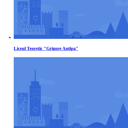
Liceul Teoretic "Grigore Antipa"