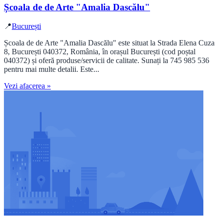
Școala de de Arte "Amalia Dascălu"
📍
București
Școala de de Arte "Amalia Dascălu" este situat la Strada Elena Cuza
8, București 040372, România, în orașul București (cod poștal
040372) și oferă produse/servicii de calitate. Sunați la 745 985 536
pentru mai multe detalii. Este...
Vezi afacerea »