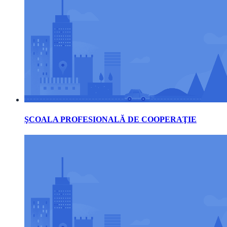
ŞCOALA PROFESIONALĂ DE COOPERAŢIE