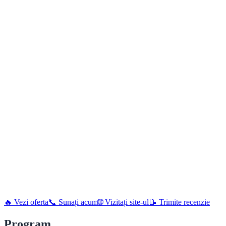
🔥 Vezi oferta
📞 Sunați acum
🌐 Vizitați site-ul
📝 Trimite recenzie
Program