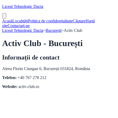
Liceul Tehnologic Dacia
Acasă
Localități
Politica de confidențialitate
Căutare
Hartă
site
Contactați-ne
Liceul Tehnologic Dacia
>
București
>
Activ Club
Activ Club - București
Informații de contact
Aleea Florin Ciungan 6, București 031824, România
Telefon:
+40 767 278 212
Website:
activ-club.ro