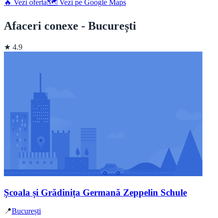
🔥 Vezi oferta
🗺️ Vezi pe Google Maps
Afaceri conexe - București
★ 4.9
Școala și Grădinița Germană Zeppelin Schule
📍
București