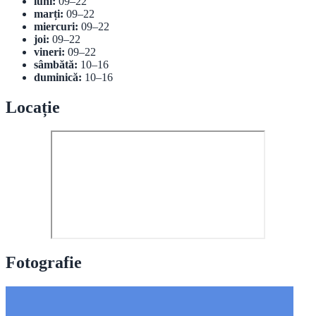
luni:
09–22
marți:
09–22
miercuri:
09–22
joi:
09–22
vineri:
09–22
sâmbătă:
10–16
duminică:
10–16
Locație
Fotografie