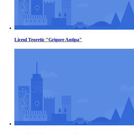
Liceul Teoretic "Grigore Antipa"