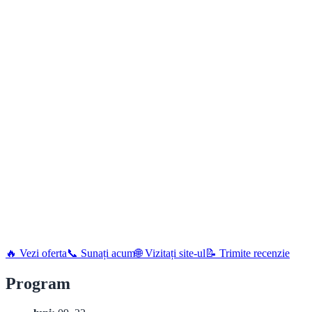
🔥 Vezi oferta
📞 Sunați acum
🌐 Vizitați site-ul
📝 Trimite recenzie
Program