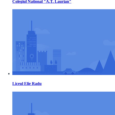
Colegiul National "A.T. Laurian"
Liceul Elie Radu