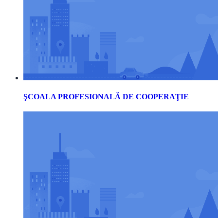
ŞCOALA PROFESIONALĂ DE COOPERAŢIE