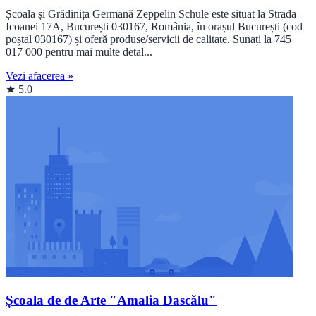
Școala și Grădinița Germană Zeppelin Schule este situat la Strada
Icoanei 17A, București 030167, România, în orașul București (cod
poștal 030167) și oferă produse/servicii de calitate. Sunați la 745
017 000 pentru mai multe detal...
Vezi afacerea »
★ 5.0
Școala de de Arte "Amalia Dascălu"