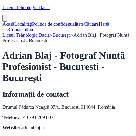
Liceul Tehnologic Dacia
Acasă
Localități
Politica de confidențialitate
Căutare
Hartă
site
Contactați-ne
Liceul Tehnologic Dacia
>
București
>
Adrian Blaj - Fotograf Nuntă
Profesionist - Bucuresti
Adrian Blaj - Fotograf Nuntă
Profesionist - Bucuresti -
București
Informații de contact
Drumul Pădurea Neagră 37A, București 014044, România
Telefon:
+40 791 209 807
Website:
adrianblaj.ro