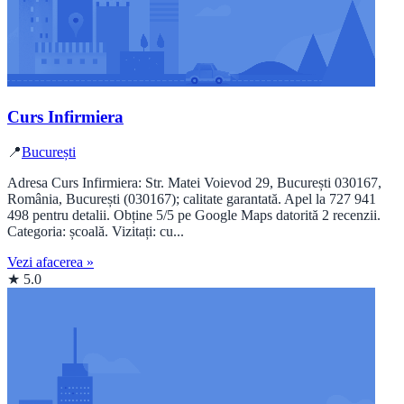
Curs Infirmiera
📍
București
Adresa Curs Infirmiera: Str. Matei Voievod 29, București 030167,
România, București (030167); calitate garantată. Apel la 727 941
498 pentru detalii. Obține 5/5 pe Google Maps datorită 2 recenzii.
Categoria: școală. Vizitați: cu...
Vezi afacerea »
★ 5.0