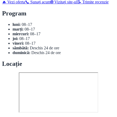
🔥 Vezi oferta
📞 Sunați acum
🌐 Vizitați site-ul
📝 Trimite recenzie
Program
luni:
08–17
marți:
08–17
miercuri:
08–17
joi:
08–17
vineri:
08–17
sâmbătă:
Deschis 24 de ore
duminică:
Deschis 24 de ore
Locație