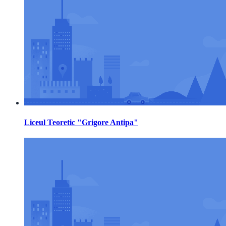
Liceul Teoretic "Grigore Antipa"