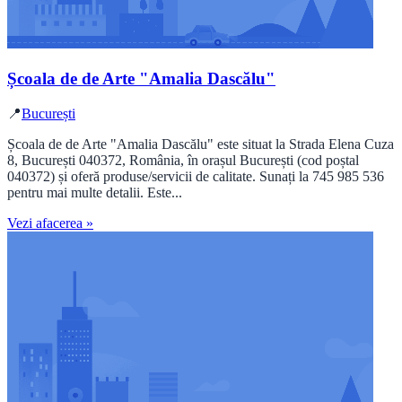
Școala de de Arte "Amalia Dascălu"
📍
București
Școala de de Arte "Amalia Dascălu" este situat la Strada Elena Cuza
8, București 040372, România, în orașul București (cod poștal
040372) și oferă produse/servicii de calitate. Sunați la 745 985 536
pentru mai multe detalii. Este...
Vezi afacerea »