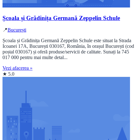
Școala și Grădinița Germană Zeppelin Schule
📍
București
Școala și Grădinița Germană Zeppelin Schule este situat la Strada
Icoanei 17A, București 030167, România, în orașul București (cod
poștal 030167) și oferă produse/servicii de calitate. Sunați la 745
017 000 pentru mai multe detal...
Vezi afacerea »
★ 5.0