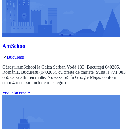
AmSchool
📍
București
Găsești AmSchool la Calea Șerban Vodă 133, București 040205,
România, București (040205), cu oferte de calitate. Sună la 771 083
656 ca să afli mai multe. Notează 5/5 în Google Maps, conform
celor 4 recenzii. Include în categori...
Vezi afacerea »