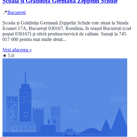
Școala și Grădinița Germană Zeppelin Schule
📍
București
Școala și Grădinița Germană Zeppelin Schule este situat la Strada
Icoanei 17A, București 030167, România, în orașul București (cod
poștal 030167) și oferă produse/servicii de calitate. Sunați la 745
017 000 pentru mai multe detal...
Vezi afacerea »
★ 5.0