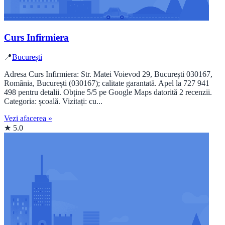
Curs Infirmiera
📍
București
Adresa Curs Infirmiera: Str. Matei Voievod 29, București 030167,
România, București (030167); calitate garantată. Apel la 727 941
498 pentru detalii. Obține 5/5 pe Google Maps datorită 2 recenzii.
Categoria: școală. Vizitați: cu...
Vezi afacerea »
★ 5.0