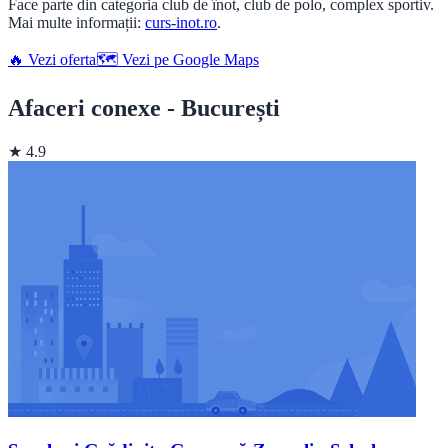
Face parte din categoria club de înot, club de polo, complex sportiv.
Mai multe informații:
curs-inot.ro
.
🔥 Vezi oferta
🗺️ Vezi pe Google Maps
Afaceri conexe - București
★ 4.9