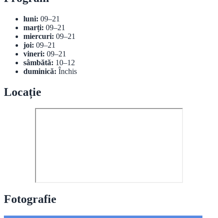
luni:
09–21
marți:
09–21
miercuri:
09–21
joi:
09–21
vineri:
09–21
sâmbătă:
10–12
duminică:
Închis
Locație
Fotografie