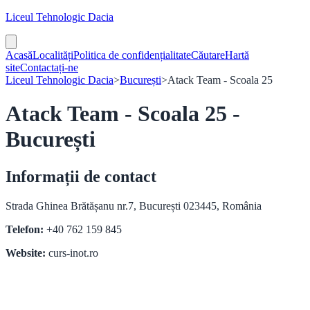
Liceul Tehnologic Dacia
Acasă
Localități
Politica de confidențialitate
Căutare
Hartă
site
Contactați-ne
Liceul Tehnologic Dacia
>
București
>
Atack Team - Scoala 25
Atack Team - Scoala 25 -
București
Informații de contact
Strada Ghinea Brătășanu nr.7, București 023445, România
Telefon:
+40 762 159 845
Website:
curs-inot.ro