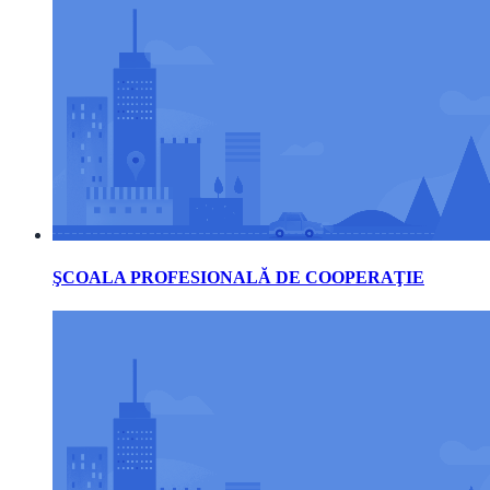
ŞCOALA PROFESIONALĂ DE COOPERAŢIE