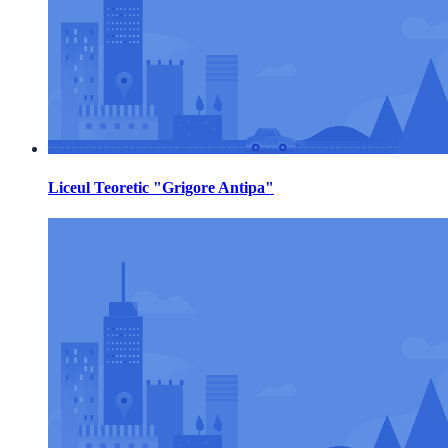
Liceul Teoretic "Grigore Antipa"