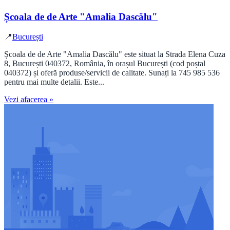
Școala de de Arte "Amalia Dascălu"
📍
București
Școala de de Arte "Amalia Dascălu" este situat la Strada Elena Cuza
8, București 040372, România, în orașul București (cod poștal
040372) și oferă produse/servicii de calitate. Sunați la 745 985 536
pentru mai multe detalii. Este...
Vezi afacerea »