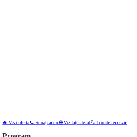
🔥 Vezi oferta
📞 Sunați acum
🌐 Vizitați site-ul
📝 Trimite recenzie
Program