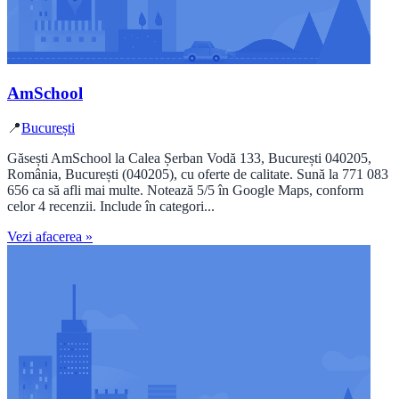
AmSchool
📍
București
Găsești AmSchool la Calea Șerban Vodă 133, București 040205,
România, București (040205), cu oferte de calitate. Sună la 771 083
656 ca să afli mai multe. Notează 5/5 în Google Maps, conform
celor 4 recenzii. Include în categori...
Vezi afacerea »