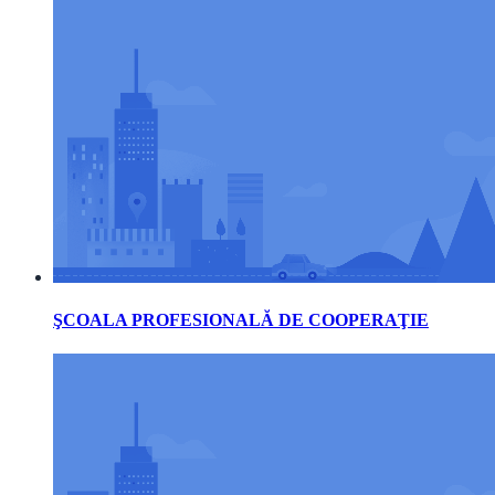
ŞCOALA PROFESIONALĂ DE COOPERAŢIE