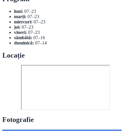
luni:
07–23
marți:
07–23
miercuri:
07–23
joi:
07–23
vineri:
07–23
sâmbătă:
07–16
duminică:
07–14
Locație
Fotografie