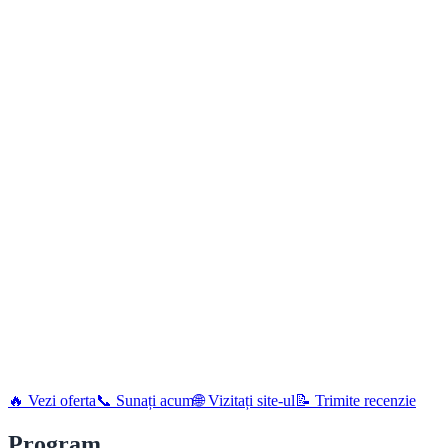
🔥 Vezi oferta
📞 Sunați acum
🌐 Vizitați site-ul
📝 Trimite recenzie
Program