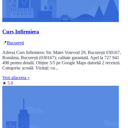
Curs Infirmiera
📍
București
Adresa Curs Infirmiera: Str. Matei Voievod 29, București 030167,
România, București (030167); calitate garantată. Apel la 727 941
498 pentru detalii. Obține 5/5 pe Google Maps datorită 2 recenzii.
Categoria: școală. Vizitați: cu...
Vezi afacerea »
★ 5.0