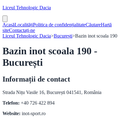
Liceul Tehnologic Dacia
Acasă
Localități
Politica de confidențialitate
Căutare
Hartă
site
Contactați-ne
Liceul Tehnologic Dacia
>
București
>
Bazin inot scoala 190
Bazin inot scoala 190 -
București
Informații de contact
Strada Nițu Vasile 16, București 041541, România
Telefon:
+40 726 422 894
Website:
inot-sport.ro