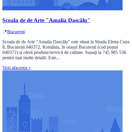
Școala de de Arte "Amalia Dascălu"
📍
București
Școala de de Arte "Amalia Dascălu" este situat la Strada Elena Cuza
8, București 040372, România, în orașul București (cod poștal
040372) și oferă produse/servicii de calitate. Sunați la 745 985 536
pentru mai multe detalii. Este...
Vezi afacerea »