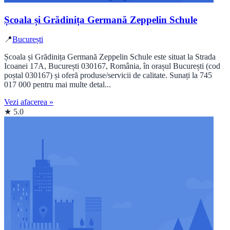
Școala și Grădinița Germană Zeppelin Schule
📍
București
Școala și Grădinița Germană Zeppelin Schule este situat la Strada
Icoanei 17A, București 030167, România, în orașul București (cod
poștal 030167) și oferă produse/servicii de calitate. Sunați la 745
017 000 pentru mai multe detal...
Vezi afacerea »
★ 5.0