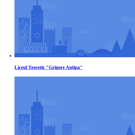
Liceul Teoretic "Grigore Antipa"