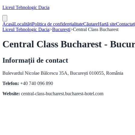
Liceul Tehnologic Dacia
Acasă
Localități
Politica de confidențialitate
Căutare
Hartă site
Contactaț
Liceul Tehnologic Dacia
>
București
>
Central Class Bucharest
Central Class Bucharest - Bucur
Informații de contact
Bulevardul Nicolae Bălcescu 35A, București 010055, România
Telefon:
+40 740 096 890
Website:
central-class-bucharest.bucharest-hotel.com