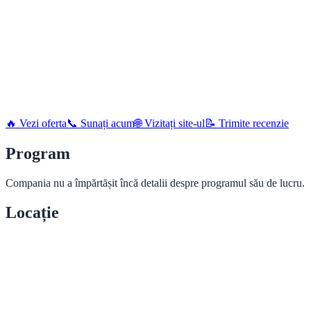
🔥 Vezi oferta
📞 Sunați acum
🌐 Vizitați site-ul
📝 Trimite recenzie
Program
Compania nu a împărtășit încă detalii despre programul său de lucru.
Locație