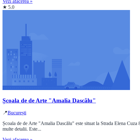
Vezi afacerea »
★ 5.0
Școala de de Arte "Amalia Dascălu"
📍
București
Școala de de Arte "Amalia Dascălu" este situat la Strada Elena Cuza 8
multe detalii. Este...
Vezi afacerea »