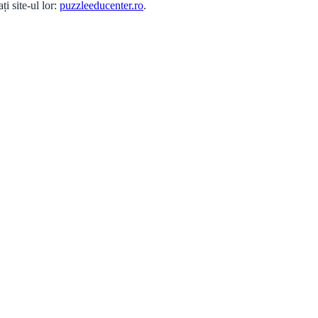
ți site-ul lor:
puzzleeducenter.ro
.