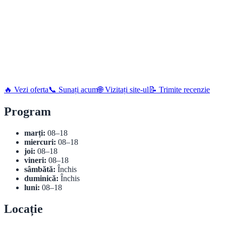
🔥 Vezi oferta
📞 Sunați acum
🌐 Vizitați site-ul
📝 Trimite recenzie
Program
marți:
08–18
miercuri:
08–18
joi:
08–18
vineri:
08–18
sâmbătă:
Închis
duminică:
Închis
luni:
08–18
Locație