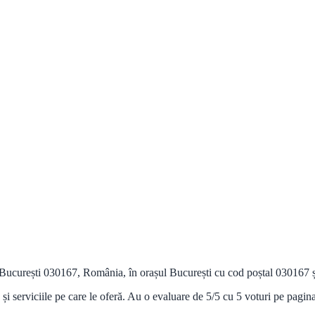
ucurești 030167, România, în orașul București cu cod poștal 030167 și o
 și serviciile pe care le oferă. Au o evaluare de 5/5 cu 5 voturi pe pagi