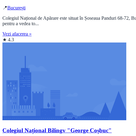
📍
București
Colegiul Național de Apărare este situat în Șoseaua Panduri 68-72, Buc
pentru a vedea to...
Vezi afacerea »
★ 4.3
Colegiul Național Bilingv "George Coșbuc"