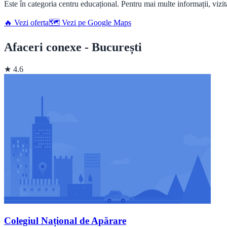
Este în categoria centru educațional. Pentru mai multe informații, vizita
🔥 Vezi oferta
🗺️ Vezi pe Google Maps
Afaceri conexe - București
★ 4.6
Colegiul Național de Apărare