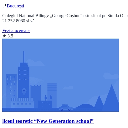
📍
București
Colegiul Național Bilingv „George Coșbuc” este situat pe Strada Olari
21 252 8080 și vă ...
Vezi afacerea »
★ 3.5
liceul teoretic “New Generation school”