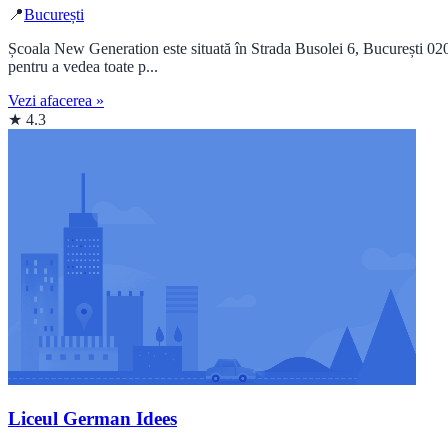
📍
București
Școala New Generation este situată în Strada Busolei 6, București 0204
pentru a vedea toate p...
Vezi afacerea »
★ 4.3
Liceul German Idees