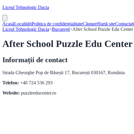
Liceul Tehnologic Dacia
Acasă
Localități
Politica de confidențialitate
Căutare
Hartă site
Contactaț
Liceul Tehnologic Dacia
>
București
>
After School Puzzle Edu Center
After School Puzzle Edu Center 
Informații de contact
Strada Gheorghe Pop de Băsești 17, București 030167, România
Telefon:
+40 724 536 293
Website:
puzzleeducenter.ro