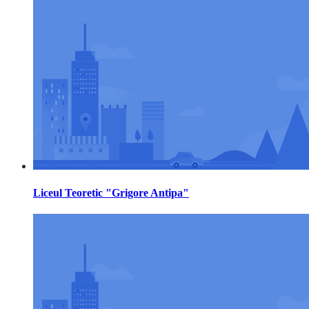
Liceul Teoretic "Grigore Antipa"