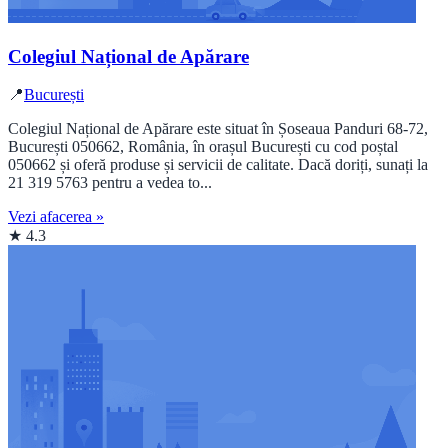
Colegiul Național de Apărare
📍
București
Colegiul Național de Apărare este situat în Șoseaua Panduri 68-72,
București 050662, România, în orașul București cu cod poștal
050662 și oferă produse și servicii de calitate. Dacă doriți, sunați la
21 319 5763 pentru a vedea to...
Vezi afacerea »
★ 4.3