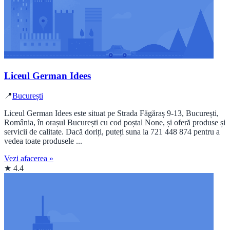
Liceul German Idees
📍
București
Liceul German Idees este situat pe Strada Făgăraș 9-13, București,
România, în orașul București cu cod poștal None, și oferă produse și
servicii de calitate. Dacă doriți, puteți suna la 721 448 874 pentru a
vedea toate produsele ...
Vezi afacerea »
★ 4.4