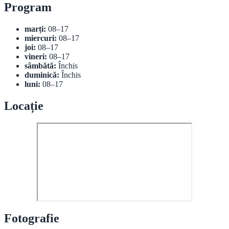
Program
marți:
08–17
miercuri:
08–17
joi:
08–17
vineri:
08–17
sâmbătă:
Închis
duminică:
Închis
luni:
08–17
Locație
Fotografie