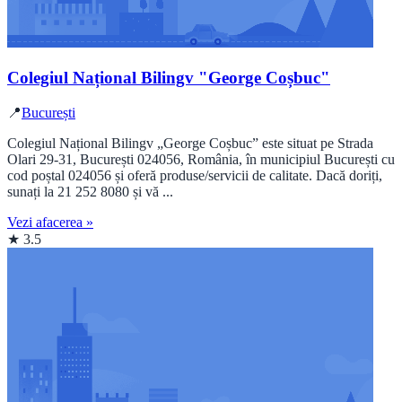
Colegiul Național Bilingv "George Coșbuc"
📍
București
Colegiul Național Bilingv „George Coșbuc” este situat pe Strada
Olari 29-31, București 024056, România, în municipiul București cu
cod poștal 024056 și oferă produse/servicii de calitate. Dacă doriți,
sunați la 21 252 8080 și vă ...
Vezi afacerea »
★ 3.5