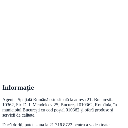
Informație
Agenția Spațială Română este situată la adresa 21- Bucuresti-
10362, Str. D. I. Mendeleev 25, București 010362, România, în
municipiul București cu cod poștal 010362 și oferă produse și
servicii de calitate.
Dacă doriți, puteți suna la 21 316 8722 pentru a vedea toate