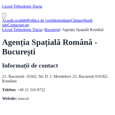
Liceul Tehnologic Dacia
Acasă
Localități
Politica de confidențialitate
Căutare
Hartă
site
Contactați-ne
Liceul Tehnologic Dacia
>
București
>
Agenția Spațială Română
Agenția Spațială Română -
București
Informații de contact
21- Bucuresti- 10362, Str. D. I. Mendeleev 25, București 010362,
România
Telefon:
+40 21 316 8722
Website:
rosa.ro