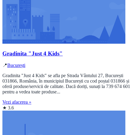
Gradinita "Just 4 Kids"
📍
București
Gradinita "Just 4 Kids" se afla pe Strada Vântului 27, București
031866, România, în municipiul București cu cod poștal 031866 și
oferă produse/servicii de calitate. Dacă doriți, sunați la 739 674 601
pentru a vedea toate produse...
Vezi afacerea »
★ 3.6