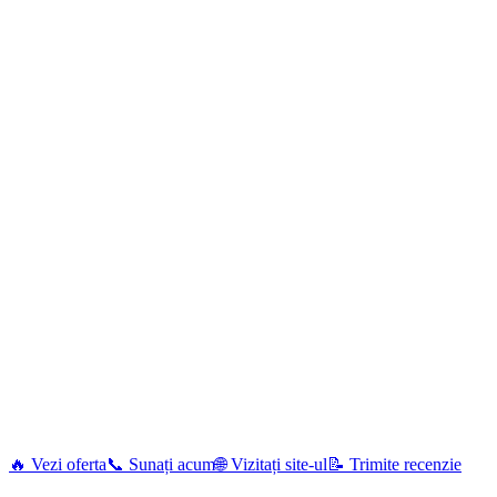
🔥 Vezi oferta
📞 Sunați acum
🌐 Vizitați site-ul
📝 Trimite recenzie