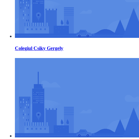
Colegiul Csiky Gergely