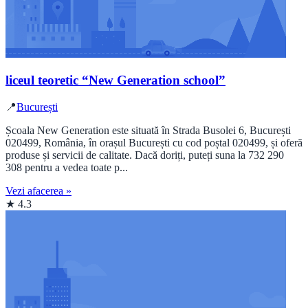
liceul teoretic “New Generation school”
📍
București
Școala New Generation este situată în Strada Busolei 6, București
020499, România, în orașul București cu cod poștal 020499, și oferă
produse și servicii de calitate. Dacă doriți, puteți suna la 732 290
308 pentru a vedea toate p...
Vezi afacerea »
★ 4.3