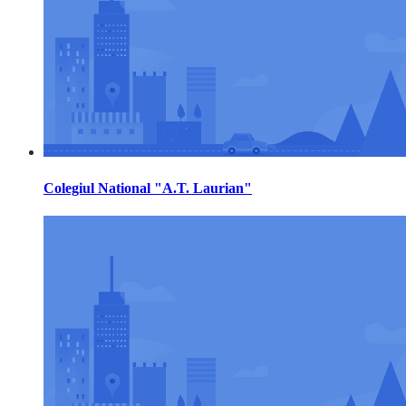
Colegiul National "A.T. Laurian"