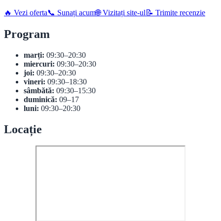
🔥 Vezi oferta
📞 Sunați acum
🌐 Vizitați site-ul
📝 Trimite recenzie
Program
marți:
09:30–20:30
miercuri:
09:30–20:30
joi:
09:30–20:30
vineri:
09:30–18:30
sâmbătă:
09:30–15:30
duminică:
09–17
luni:
09:30–20:30
Locație