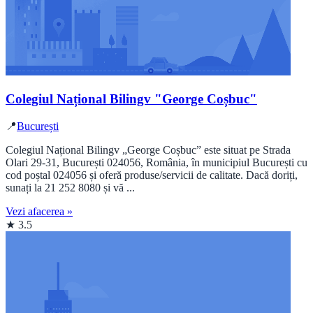
Colegiul Național Bilingv "George Coșbuc"
📍
București
Colegiul Național Bilingv „George Coșbuc” este situat pe Strada
Olari 29-31, București 024056, România, în municipiul București cu
cod poștal 024056 și oferă produse/servicii de calitate. Dacă doriți,
sunați la 21 252 8080 și vă ...
Vezi afacerea »
★ 3.5