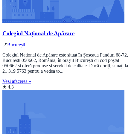
Colegiul Național de Apărare
📍
București
Colegiul Național de Apărare este situat în Șoseaua Panduri 68-72,
București 050662, România, în orașul București cu cod poștal
050662 și oferă produse și servicii de calitate. Dacă doriți, sunați la
21 319 5763 pentru a vedea to...
Vezi afacerea »
★ 4.3