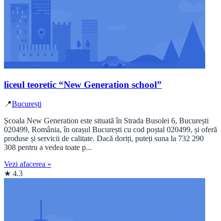
liceul teoretic “New Generation school”
📍
București
Școala New Generation este situată în Strada Busolei 6, București
020499, România, în orașul București cu cod poștal 020499, și oferă
produse și servicii de calitate. Dacă doriți, puteți suna la 732 290
308 pentru a vedea toate p...
Vezi afacerea »
★ 4.3