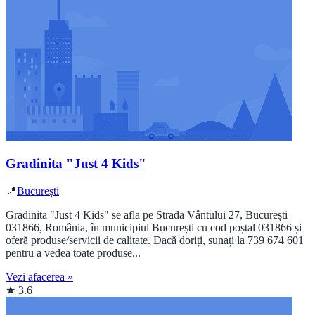
Gradinita "Just 4 Kids"
📍
București
Gradinita "Just 4 Kids" se afla pe Strada Vântului 27, București
031866, România, în municipiul București cu cod poștal 031866 și
oferă produse/servicii de calitate. Dacă doriți, sunați la 739 674 601
pentru a vedea toate produse...
Vezi afacerea »
★ 3.6