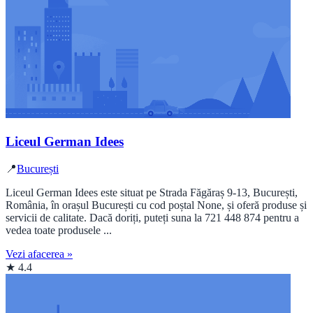
Liceul German Idees
📍
București
Liceul German Idees este situat pe Strada Făgăraș 9-13, București,
România, în orașul București cu cod poștal None, și oferă produse și
servicii de calitate. Dacă doriți, puteți suna la 721 448 874 pentru a
vedea toate produsele ...
Vezi afacerea »
★ 4.4