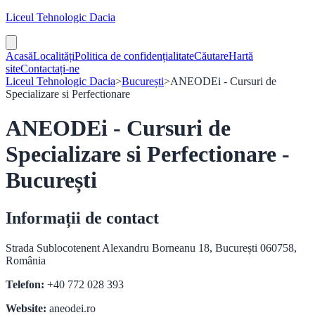
Liceul Tehnologic Dacia
Acasă
Localități
Politica de confidențialitate
Căutare
Hartă
site
Contactați-ne
Liceul Tehnologic Dacia
>
București
>
ANEODEi - Cursuri de
Specializare si Perfectionare
ANEODEi - Cursuri de
Specializare si Perfectionare -
București
Informații de contact
Strada Sublocotenent Alexandru Borneanu 18, București 060758,
România
Telefon:
+40 772 028 393
Website:
aneodei.ro