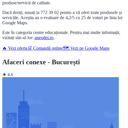
produse/servicii de calitate.
Dacă doriți, sunați la 772 39 02 pentru a vă oferi toate produsele și
serviciile. Aceștia au o evaluare de 4,2/5 cu 25 de voturi pe lista lor
Google Maps.
Este în categoria centre educaționale. Pentru mai multe informații,
vizitați site-ul lor:
aneodei.ro
.
🔥 Vezi oferta
🛒 Comandă online
🗺️ Vezi pe Google Maps
Afaceri conexe - București
★ 4.6