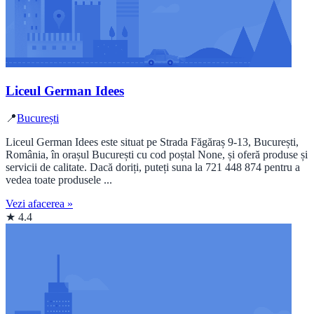
Liceul German Idees
📍
București
Liceul German Idees este situat pe Strada Făgăraș 9-13, București,
România, în orașul București cu cod poștal None, și oferă produse și
servicii de calitate. Dacă doriți, puteți suna la 721 448 874 pentru a
vedea toate produsele ...
Vezi afacerea »
★ 4.4