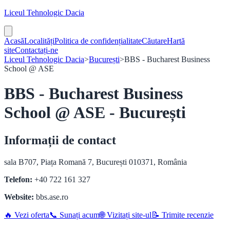
Liceul Tehnologic Dacia
Acasă
Localități
Politica de confidențialitate
Căutare
Hartă
site
Contactați-ne
Liceul Tehnologic Dacia
>
București
>
BBS - Bucharest Business
School @ ASE
BBS - Bucharest Business
School @ ASE - București
Informații de contact
sala B707, Piața Romană 7, București 010371, România
Telefon:
+40 722 161 327
Website:
bbs.ase.ro
🔥 Vezi oferta
📞 Sunați acum
🌐 Vizitați site-ul
📝 Trimite recenzie