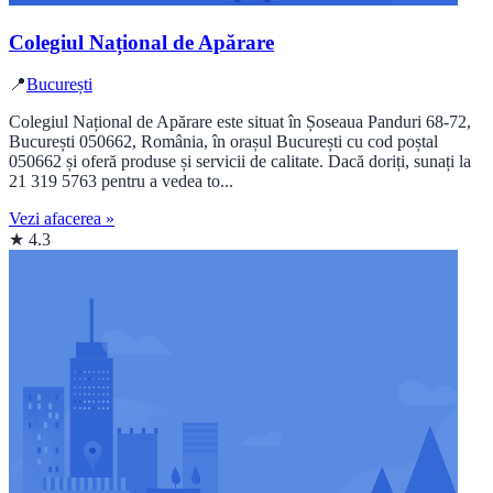
Colegiul Național de Apărare
📍
București
Colegiul Național de Apărare este situat în Șoseaua Panduri 68-72,
București 050662, România, în orașul București cu cod poștal
050662 și oferă produse și servicii de calitate. Dacă doriți, sunați la
21 319 5763 pentru a vedea to...
Vezi afacerea »
★ 4.3