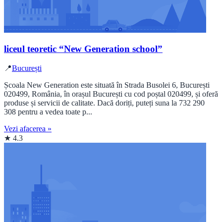
liceul teoretic “New Generation school”
📍
București
Școala New Generation este situată în Strada Busolei 6, București
020499, România, în orașul București cu cod poștal 020499, și oferă
produse și servicii de calitate. Dacă doriți, puteți suna la 732 290
308 pentru a vedea toate p...
Vezi afacerea »
★ 4.3