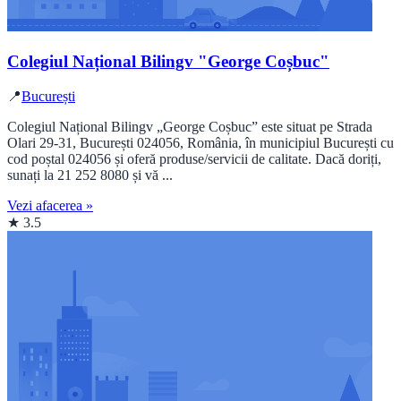
Colegiul Național Bilingv "George Coșbuc"
📍
București
Colegiul Național Bilingv „George Coșbuc” este situat pe Strada
Olari 29-31, București 024056, România, în municipiul București cu
cod poștal 024056 și oferă produse/servicii de calitate. Dacă doriți,
sunați la 21 252 8080 și vă ...
Vezi afacerea »
★ 3.5