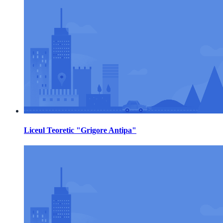
Liceul Teoretic "Grigore Antipa"