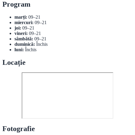
Program
marți:
09–21
miercuri:
09–21
joi:
09–21
vineri:
09–21
sâmbătă:
09–21
duminică:
Închis
luni:
Închis
Locație
Fotografie