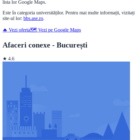
lista lor Google Maps.
Este în categoria universităților. Pentru mai multe informații, vizitați
site-ul lor:
bbs.ase.ro
.
🔥 Vezi oferta
🗺️ Vezi pe Google Maps
Afaceri conexe - București
★ 4.6