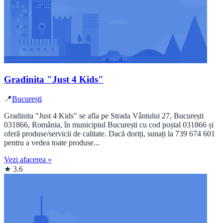
Gradinita "Just 4 Kids"
📍
București
Gradinita "Just 4 Kids" se afla pe Strada Vântului 27, București
031866, România, în municipiul București cu cod poștal 031866 și
oferă produse/servicii de calitate. Dacă doriți, sunați la 739 674 601
pentru a vedea toate produse...
Vezi afacerea »
★ 3.6