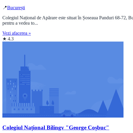
📍
București
Colegiul Național de Apărare este situat în Șoseaua Panduri 68-72, Buc
pentru a vedea to...
Vezi afacerea »
★ 4.3
Colegiul Național Bilingv "George Coșbuc"