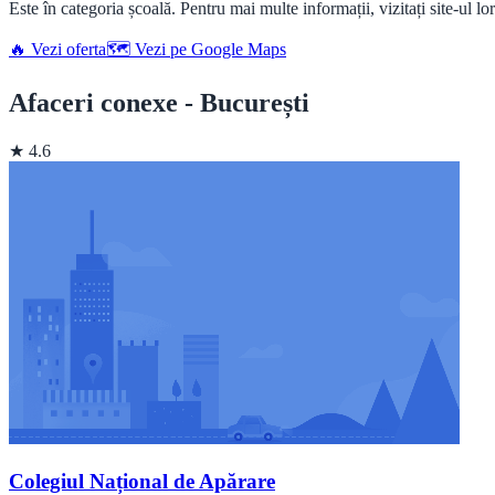
Este în categoria școală. Pentru mai multe informații, vizitați site-ul lo
🔥 Vezi oferta
🗺️ Vezi pe Google Maps
Afaceri conexe - București
★ 4.6
Colegiul Național de Apărare