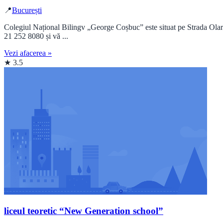
📍
București
Colegiul Național Bilingv „George Coșbuc” este situat pe Strada Olari
21 252 8080 și vă ...
Vezi afacerea »
★ 3.5
liceul teoretic “New Generation school”