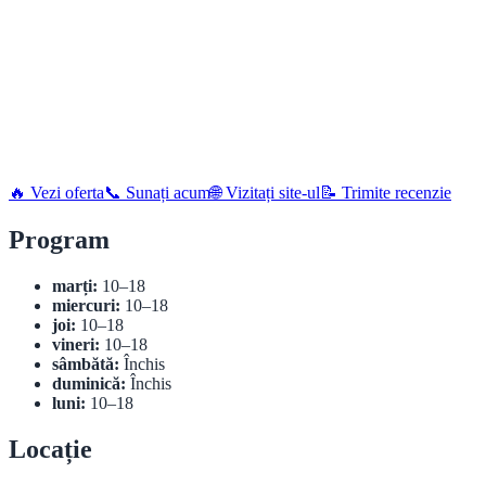
🔥 Vezi oferta
📞 Sunați acum
🌐 Vizitați site-ul
📝 Trimite recenzie
Program
marți:
10–18
miercuri:
10–18
joi:
10–18
vineri:
10–18
sâmbătă:
Închis
duminică:
Închis
luni:
10–18
Locație