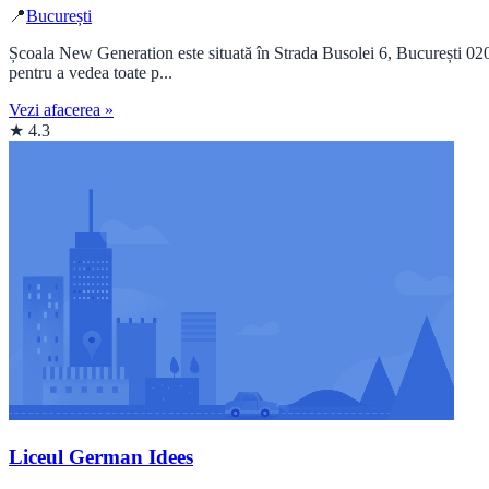
📍
București
Școala New Generation este situată în Strada Busolei 6, București 0204
pentru a vedea toate p...
Vezi afacerea »
★ 4.3
Liceul German Idees