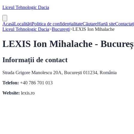
Liceul Tehnologic Dacia
Acasă
Localități
Politica de confidențialitate
Căutare
Hartă site
Contactaț
Liceul Tehnologic Dacia
>
București
>
LEXIS Ion Mihalache
LEXIS Ion Mihalache - Bucureș
Informații de contact
Strada Grigore Manolescu 20A, București 011234, România
Telefon:
+40 786 701 013
Website:
lexis.ro