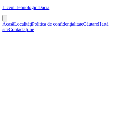
Liceul Tehnologic Dacia
Acasă
Localități
Politica de confidențialitate
Căutare
Hartă
site
Contactați-ne