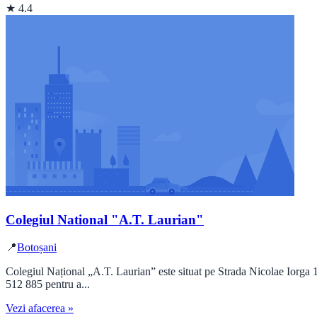
★ 4.4
Colegiul National "A.T. Laurian"
📍
Botoșani
Colegiul Național „A.T. Laurian” este situat pe Strada Nicolae Iorga 1
512 885 pentru a...
Vezi afacerea »