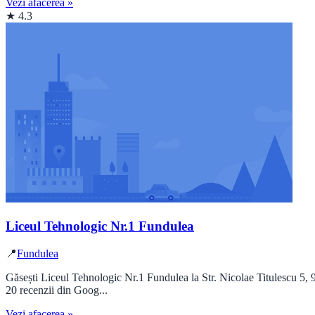
Vezi afacerea »
★ 4.3
Liceul Tehnologic Nr.1 Fundulea
📍
Fundulea
Găsești Liceul Tehnologic Nr.1 Fundulea la Str. Nicolae Titulescu 5, 
20 recenzii din Goog...
Vezi afacerea »