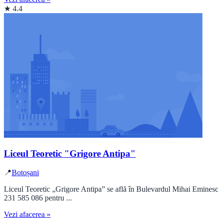
★ 4.4
Liceul Teoretic "Grigore Antipa"
📍
Botoșani
Liceul Teoretic „Grigore Antipa” se află în Bulevardul Mihai Eminescu
231 585 086 pentru ...
Vezi afacerea »