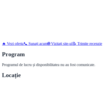
🔥 Vezi oferta
📞 Sunați acum
🌐 Vizitați site-ul
📝 Trimite recenzie
Program
Programul de lucru și disponibilitatea nu au fost comunicate.
Locație