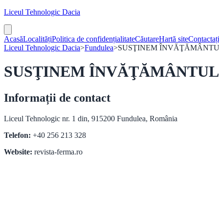
Liceul Tehnologic Dacia
Acasă
Localități
Politica de confidențialitate
Căutare
Hartă site
Contactaț
Liceul Tehnologic Dacia
>
Fundulea
>
SUSŢINEM ÎNVĂŢĂMÂNTU
SUSŢINEM ÎNVĂŢĂMÂNTUL P
Informații de contact
Liceul Tehnologic nr. 1 din, 915200 Fundulea, România
Telefon:
+40 256 213 328
Website:
revista-ferma.ro