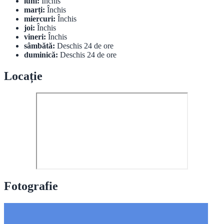
luni:
Închis
marți:
Închis
miercuri:
Închis
joi:
Închis
vineri:
Închis
sâmbătă:
Deschis 24 de ore
duminică:
Deschis 24 de ore
Locație
Fotografie