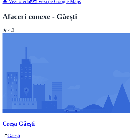
🔥 Vezi oferta
🗺️ Vezi pe Google Maps
Afaceri conexe - Găești
★ 4.3
Creșa Găești
📍
Găești