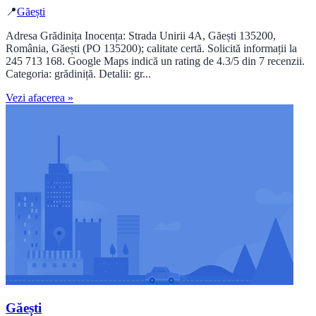
📍
Găești
Adresa Grădinița Inocența: Strada Unirii 4A, Găești 135200,
România, Găești (PO 135200); calitate certă. Solicită informații la
245 713 168. Google Maps indică un rating de 4.3/5 din 7 recenzii.
Categoria: grădiniță. Detalii: gr...
Vezi afacerea »
Găești