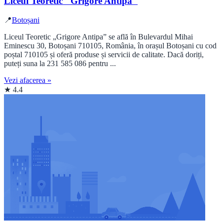
Liceul Teoretic "Grigore Antipa"
📍
Botoșani
Liceul Teoretic „Grigore Antipa” se află în Bulevardul Mihai
Eminescu 30, Botoșani 710105, România, în orașul Botoșani cu cod
poștal 710105 și oferă produse și servicii de calitate. Dacă doriți,
puteți suna la 231 585 086 pentru ...
Vezi afacerea »
★ 4.4