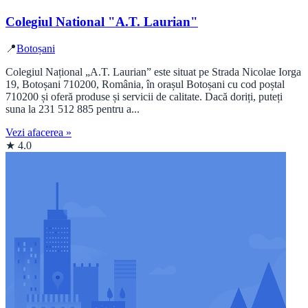
Colegiul National "A.T. Laurian"
📍
Botoșani
Colegiul Național „A.T. Laurian” este situat pe Strada Nicolae Iorga
19, Botoșani 710200, România, în orașul Botoșani cu cod poștal
710200 și oferă produse și servicii de calitate. Dacă doriți, puteți
suna la 231 512 885 pentru a...
Vezi afacerea »
★ 4.0