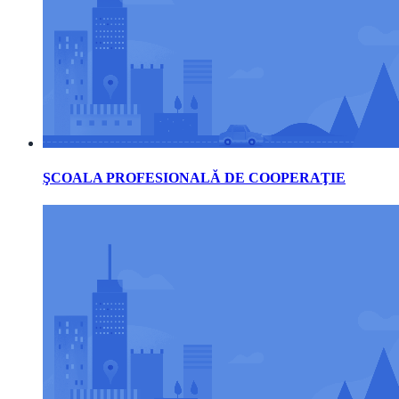
ŞCOALA PROFESIONALĂ DE COOPERAŢIE