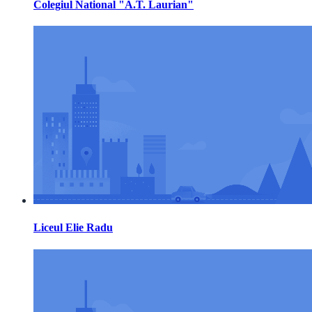
Colegiul National "A.T. Laurian"
Liceul Elie Radu