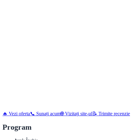
🔥 Vezi oferta
📞 Sunați acum
🌐 Vizitați site-ul
📝 Trimite recenzie
Program