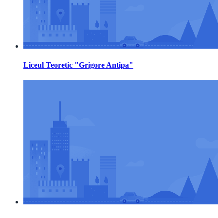
Liceul Teoretic "Grigore Antipa"