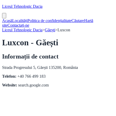
Liceul Tehnologic Dacia
Acasă
Localități
Politica de confidențialitate
Căutare
Hartă
site
Contactați-ne
Liceul Tehnologic Dacia
>
Găești
>
Luxcon
Luxcon - Găești
Informații de contact
Strada Progresului 5, Găești 135200, România
Telefon:
+40 766 499 183
Website:
search.google.com