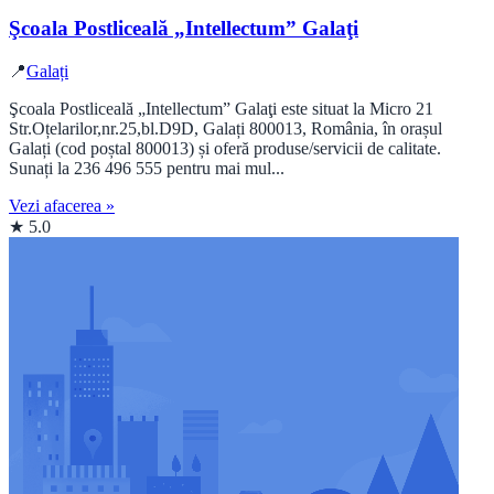
Şcoala Postliceală „Intellectum” Galaţi
📍
Galați
Şcoala Postliceală „Intellectum” Galaţi este situat la Micro 21
Str.Oțelarilor,nr.25,bl.D9D, Galați 800013, România, în orașul
Galați (cod poștal 800013) și oferă produse/servicii de calitate.
Sunați la 236 496 555 pentru mai mul...
Vezi afacerea »
★ 5.0