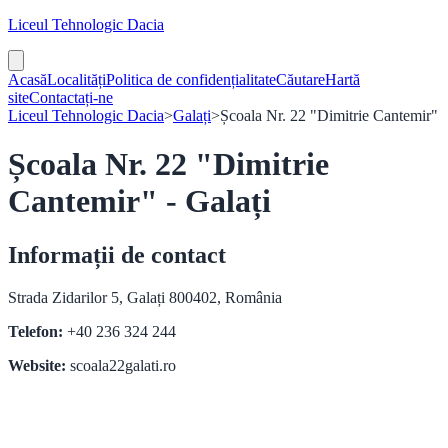
Liceul Tehnologic Dacia
Acasă
Localități
Politica de confidențialitate
Căutare
Hartă
site
Contactați-ne
Liceul Tehnologic Dacia
>
Galați
>
Școala Nr. 22 "Dimitrie Cantemir"
Școala Nr. 22 "Dimitrie
Cantemir" - Galați
Informații de contact
Strada Zidarilor 5, Galați 800402, România
Telefon:
+40 236 324 244
Website:
scoala22galati.ro