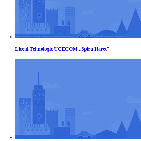
Liceul Tehnologic UCECOM ,,Spiru Haret''