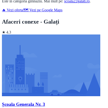
Este în categoria gimnaziu. Mai mult pe:
scoala22galati.ro
.
🔥 Vezi oferta
🗺️ Vezi pe Google Maps
Afaceri conexe - Galați
★ 4.3
Școala Generala Nr. 3