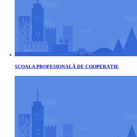
ŞCOALA PROFESIONALĂ DE COOPERAŢIE