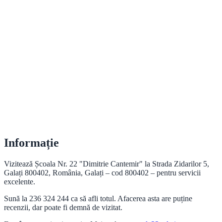
Informație
Vizitează Școala Nr. 22 "Dimitrie Cantemir" la Strada Zidarilor 5,
Galați 800402, România, Galați – cod 800402 – pentru servicii
excelente.
Sună la 236 324 244 ca să afli totul. Afacerea asta are puține
recenzii, dar poate fi demnă de vizitat.