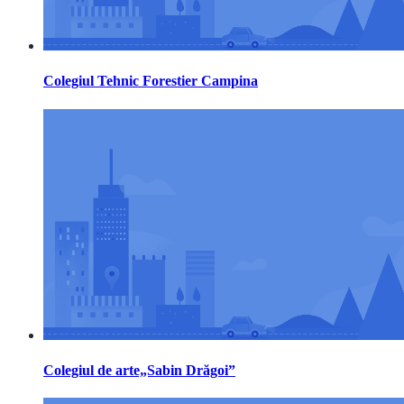
Colegiul Tehnic Forestier Campina
Colegiul de arte„Sabin Drăgoi”