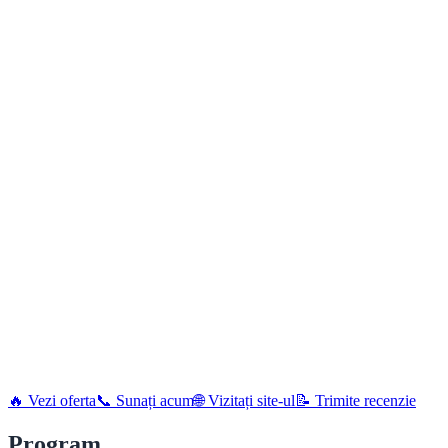
🔥 Vezi oferta
📞 Sunați acum
🌐 Vizitați site-ul
📝 Trimite recenzie
Program