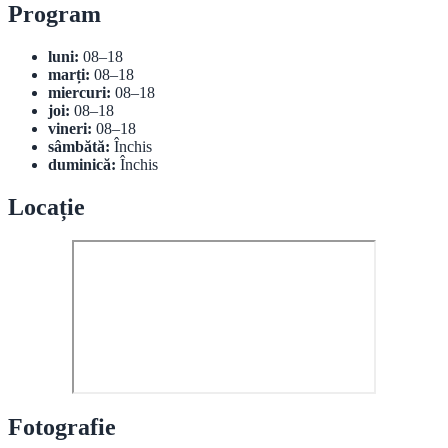
Program
luni:
08–18
marți:
08–18
miercuri:
08–18
joi:
08–18
vineri:
08–18
sâmbătă:
Închis
duminică:
Închis
Locație
Fotografie