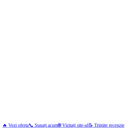
🔥 Vezi oferta
📞 Sunați acum
🌐 Vizitați site-ul
📝 Trimite recenzie