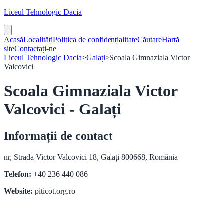
Liceul Tehnologic Dacia
Acasă
Localități
Politica de confidențialitate
Căutare
Hartă
site
Contactați-ne
Liceul Tehnologic Dacia
>
Galați
>
Scoala Gimnaziala Victor
Valcovici
Scoala Gimnaziala Victor
Valcovici - Galați
Informații de contact
nr, Strada Victor Valcovici 18, Galați 800668, România
Telefon:
+40 236 440 086
Website:
piticot.org.ro