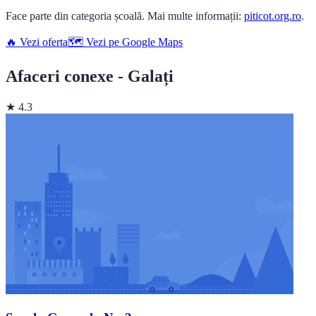
Face parte din categoria școală. Mai multe informații:
piticot.org.ro
.
🔥 Vezi oferta
🗺️ Vezi pe Google Maps
Afaceri conexe - Galați
★ 4.3