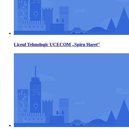
Liceul Tehnologic UCECOM ,,Spiru Haret''