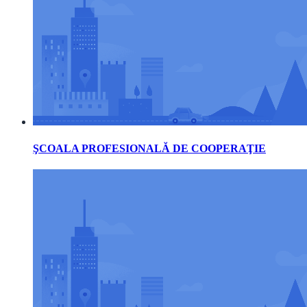
ŞCOALA PROFESIONALĂ DE COOPERAŢIE