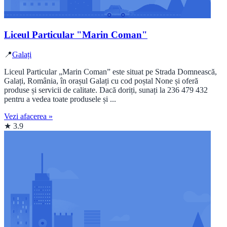
Liceul Particular "Marin Coman"
📍
Galați
Liceul Particular „Marin Coman” este situat pe Strada Domnească,
Galați, România, în orașul Galați cu cod poștal None și oferă
produse și servicii de calitate. Dacă doriți, sunați la 236 479 432
pentru a vedea toate produsele și ...
Vezi afacerea »
★ 3.9