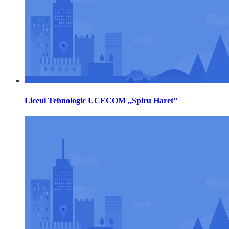
Liceul Tehnologic UCECOM ,,Spiru Haret''