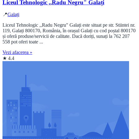
Liceul Tehnologic ,,Radu Negru" Galați
📍
Galați
Liceul Tehnologic ,,Radu Negru" Galați este situat pe str. Stiintei nr.
119, Galați 800170, România, în orașul Galați cu cod poștal 800170
și oferă produse/servicii de calitate. Dacă doriți, sunați la 762 207
558 pot oferi toate ...
Vezi afacerea »
★ 4.4