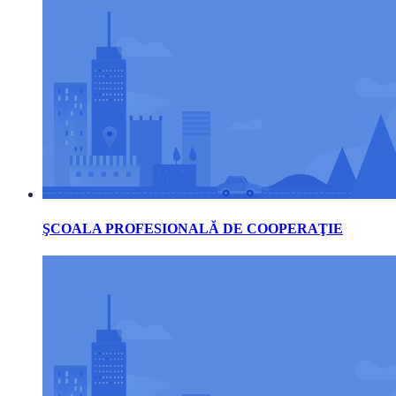
ŞCOALA PROFESIONALĂ DE COOPERAŢIE