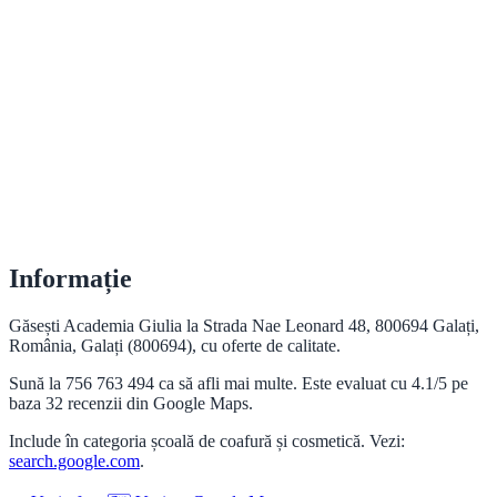
Informație
Găsești Academia Giulia la Strada Nae Leonard 48, 800694 Galați,
România, Galați (800694), cu oferte de calitate.
Sună la 756 763 494 ca să afli mai multe. Este evaluat cu 4.1/5 pe
baza 32 recenzii din Google Maps.
Include în categoria școală de coafură și cosmetică. Vezi:
search.google.com
.