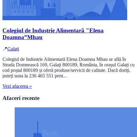
Colegiul de Industrie Alimentară "Elena
Doamna”Mhau
📍
Galați
Colegiul de Industrie Alimentară Elena Doamna Mhau se află în
Strada Domnească 169, Galați 800189, România, în orașul Galați cu
cod poștal 800189 și oferă produse/servicii de calitate. Dacă doriți,
puteți suna la 236 465 551 pent...
Vezi afacerea »
Afaceri recente