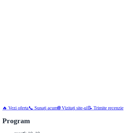
🔥 Vezi oferta
📞 Sunați acum
🌐 Vizitați site-ul
📝 Trimite recenzie
Program