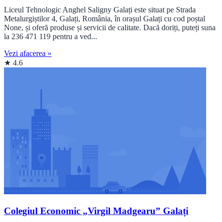
Liceul Tehnologic Anghel Saligny Galați este situat pe Strada
Metalurgiștilor 4, Galați, România, în orașul Galați cu cod poștal
None, și oferă produse și servicii de calitate. Dacă doriți, puteți suna
la 236 471 119 pentru a ved...
Vezi afacerea »
★ 4.6
Colegiul Economic „Virgil Madgearu” Galați