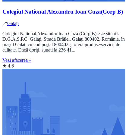
Colegiul National Alexandru Ioan Cuza(Corp B)
📍
Galați
Colegiul National Alexandru Ioan Cuza (Corp B) este situat la
D.G.A.S.P.C. Galați, Strada Brăilei, Galați 800402, România, în
orașul Galați cu cod poștal 800402 și oferă produse/servicii de
calitate. Dacă doriți, sunați la 236 41...
Vezi afacerea »
★ 4.6