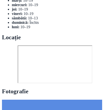
marți:
10–19
miercuri:
10–19
joi:
10–19
vineri:
10–19
sâmbătă:
10–13
duminică:
Închis
luni:
10–19
Locație
Fotografie