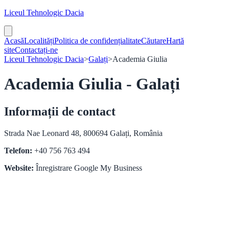
Liceul Tehnologic Dacia
Acasă
Localități
Politica de confidențialitate
Căutare
Hartă
site
Contactați-ne
Liceul Tehnologic Dacia
>
Galați
>
Academia Giulia
Academia Giulia - Galați
Informații de contact
Strada Nae Leonard 48, 800694 Galați, România
Telefon:
+40 756 763 494
Website:
Înregistrare Google My Business