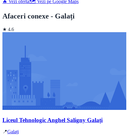
🔥 Vezi oferta
🗺️ Vezi pe Google Maps
Afaceri conexe - Galați
★ 4.6
Liceul Tehnologic Anghel Saligny Galați
📍
Galați