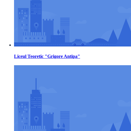
Liceul Teoretic "Grigore Antipa"