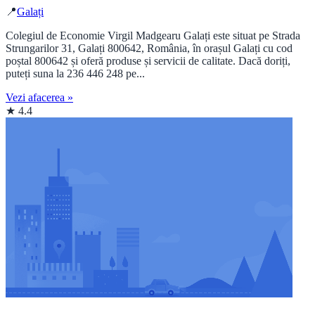
📍
Galați
Colegiul de Economie Virgil Madgearu Galați este situat pe Strada
Strungarilor 31, Galați 800642, România, în orașul Galați cu cod
poștal 800642 și oferă produse și servicii de calitate. Dacă doriți,
puteți suna la 236 446 248 pe...
Vezi afacerea »
★ 4.4