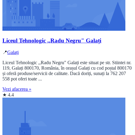
Liceul Tehnologic ,,Radu Negru" Galați
📍
Galați
Liceul Tehnologic ,,Radu Negru" Galați este situat pe str. Stiintei nr.
119, Galați 800170, România, în orașul Galați cu cod poștal 800170
și oferă produse/servicii de calitate. Dacă doriți, sunați la 762 207
558 pot oferi toate ...
Vezi afacerea »
★ 4.4