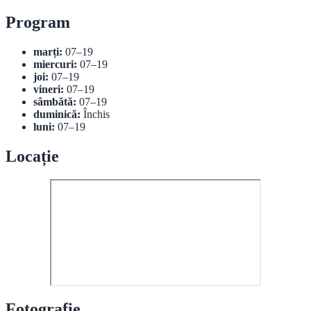
Program
marți:
07–19
miercuri:
07–19
joi:
07–19
vineri:
07–19
sâmbătă:
07–19
duminică:
Închis
luni:
07–19
Locație
Fotografie