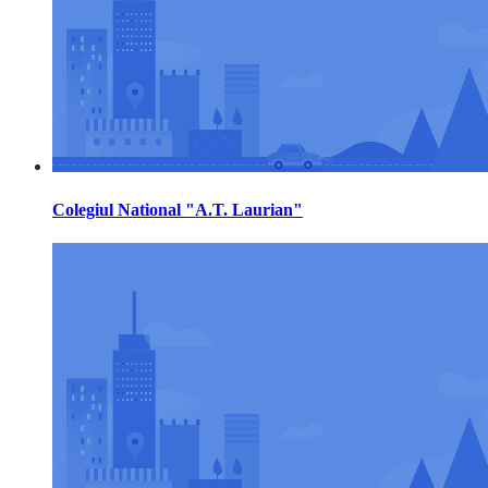
Colegiul National "A.T. Laurian"