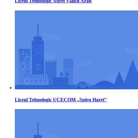
Liceul Tehnologic Aurel Vlaicu Arad
Liceul Tehnologic UCECOM ,,Spiru Haret''