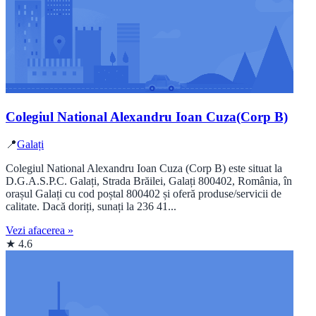
Colegiul National Alexandru Ioan Cuza(Corp B)
📍
Galați
Colegiul National Alexandru Ioan Cuza (Corp B) este situat la
D.G.A.S.P.C. Galați, Strada Brăilei, Galați 800402, România, în
orașul Galați cu cod poștal 800402 și oferă produse/servicii de
calitate. Dacă doriți, sunați la 236 41...
Vezi afacerea »
★ 4.6