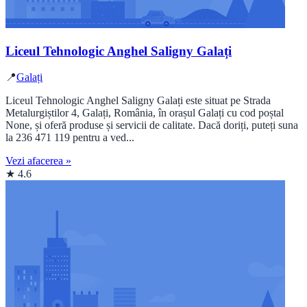
Liceul Tehnologic Anghel Saligny Galați
📍
Galați
Liceul Tehnologic Anghel Saligny Galați este situat pe Strada
Metalurgiștilor 4, Galați, România, în orașul Galați cu cod poștal
None, și oferă produse și servicii de calitate. Dacă doriți, puteți suna
la 236 471 119 pentru a ved...
Vezi afacerea »
★ 4.6