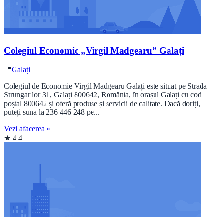
Colegiul Economic „Virgil Madgearu” Galați
📍
Galați
Colegiul de Economie Virgil Madgearu Galați este situat pe Strada
Strungarilor 31, Galați 800642, România, în orașul Galați cu cod
poștal 800642 și oferă produse și servicii de calitate. Dacă doriți,
puteți suna la 236 446 248 pe...
Vezi afacerea »
★ 4.4