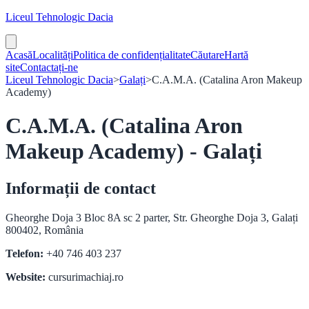
Liceul Tehnologic Dacia
Acasă
Localități
Politica de confidențialitate
Căutare
Hartă
site
Contactați-ne
Liceul Tehnologic Dacia
>
Galați
>
C.A.M.A. (Catalina Aron Makeup
Academy)
C.A.M.A. (Catalina Aron
Makeup Academy) - Galați
Informații de contact
Gheorghe Doja 3 Bloc 8A sc 2 parter, Str. Gheorghe Doja 3, Galați
800402, România
Telefon:
+40 746 403 237
Website:
cursurimachiaj.ro