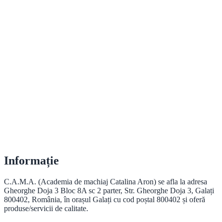
Informație
C.A.M.A. (Academia de machiaj Catalina Aron) se afla la adresa
Gheorghe Doja 3 Bloc 8A sc 2 parter, Str. Gheorghe Doja 3, Galați
800402, România, în orașul Galați cu cod poștal 800402 și oferă
produse/servicii de calitate.