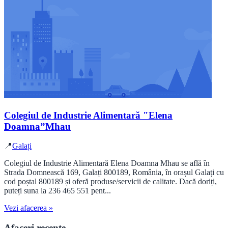
Colegiul de Industrie Alimentară "Elena
Doamna”Mhau
📍
Galați
Colegiul de Industrie Alimentară Elena Doamna Mhau se află în
Strada Domnească 169, Galați 800189, România, în orașul Galați cu
cod poștal 800189 și oferă produse/servicii de calitate. Dacă doriți,
puteți suna la 236 465 551 pent...
Vezi afacerea »
Afaceri recente