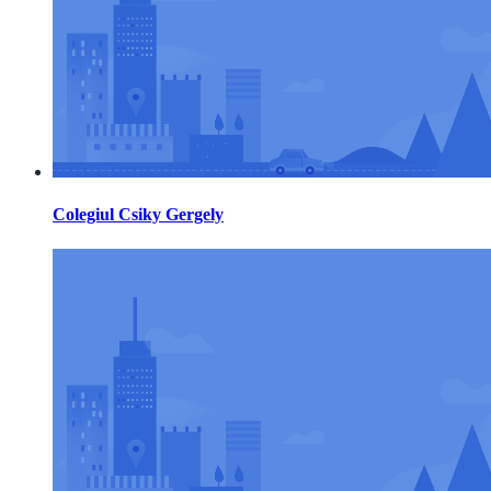
Colegiul Csiky Gergely