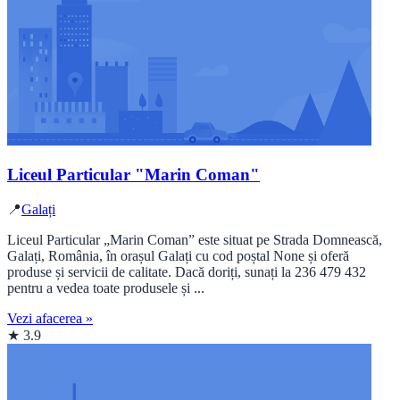
Liceul Particular "Marin Coman"
📍
Galați
Liceul Particular „Marin Coman” este situat pe Strada Domnească,
Galați, România, în orașul Galați cu cod poștal None și oferă
produse și servicii de calitate. Dacă doriți, sunați la 236 479 432
pentru a vedea toate produsele și ...
Vezi afacerea »
★ 3.9