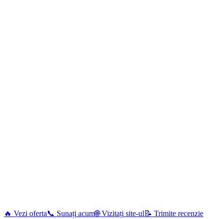
🔥 Vezi oferta
📞 Sunați acum
🌐 Vizitați site-ul
📝 Trimite recenzie