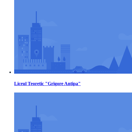
Liceul Teoretic "Grigore Antipa"