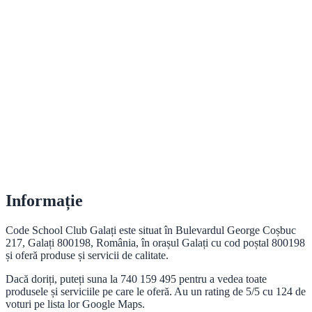
Informație
Code School Club Galați este situat în Bulevardul George Coșbuc
217, Galați 800198, România, în orașul Galați cu cod poștal 800198
și oferă produse și servicii de calitate.
Dacă doriți, puteți suna la 740 159 495 pentru a vedea toate
produsele și serviciile pe care le oferă. Au un rating de 5/5 cu 124 de
voturi pe lista lor Google Maps.