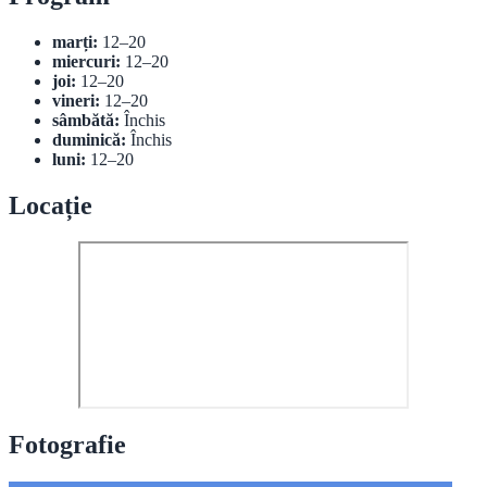
marți:
12–20
miercuri:
12–20
joi:
12–20
vineri:
12–20
sâmbătă:
Închis
duminică:
Închis
luni:
12–20
Locație
Fotografie