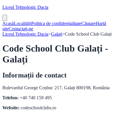
Liceul Tehnologic Dacia
Acasă
Localități
Politica de confidențialitate
Căutare
Hartă
site
Contactați-ne
Liceul Tehnologic Dacia
>
Galați
>
Code School Club Galați
Code School Club Galați -
Galați
Informații de contact
Bulevardul George Coșbuc 217, Galați 800198, România
Telefon:
+40 740 159 495
Website:
codeschoolclubs.ro