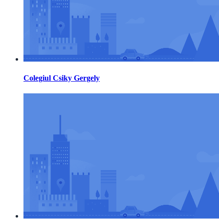
Colegiul Csiky Gergely