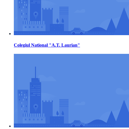
Colegiul National "A.T. Laurian"