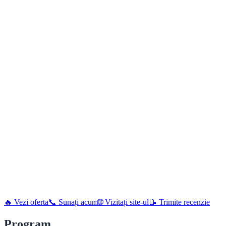
🔥 Vezi oferta
📞 Sunați acum
🌐 Vizitați site-ul
📝 Trimite recenzie
Program