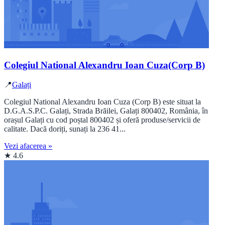
Colegiul National Alexandru Ioan Cuza(Corp B)
📍
Galați
Colegiul National Alexandru Ioan Cuza (Corp B) este situat la
D.G.A.S.P.C. Galați, Strada Brăilei, Galați 800402, România, în
orașul Galați cu cod poștal 800402 și oferă produse/servicii de
calitate. Dacă doriți, sunați la 236 41...
Vezi afacerea »
★ 4.6