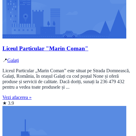
Liceul Particular "Marin Coman"
📍
Galați
Liceul Particular „Marin Coman” este situat pe Strada Domnească,
Galați, România, în orașul Galați cu cod poștal None și oferă
produse și servicii de calitate. Dacă doriți, sunați la 236 479 432
pentru a vedea toate produsele și ...
Vezi afacerea »
★ 3.9