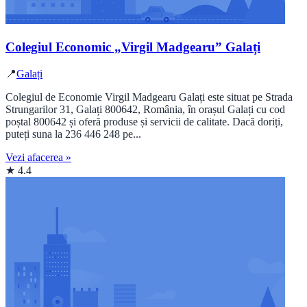
Colegiul Economic „Virgil Madgearu” Galați
📍
Galați
Colegiul de Economie Virgil Madgearu Galați este situat pe Strada
Strungarilor 31, Galați 800642, România, în orașul Galați cu cod
poștal 800642 și oferă produse și servicii de calitate. Dacă doriți,
puteți suna la 236 446 248 pe...
Vezi afacerea »
★ 4.4