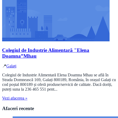
Colegiul de Industrie Alimentară "Elena
Doamna”Mhau
📍
Galați
Colegiul de Industrie Alimentară Elena Doamna Mhau se află în
Strada Domnească 169, Galați 800189, România, în orașul Galați cu
cod poștal 800189 și oferă produse/servicii de calitate. Dacă doriți,
puteți suna la 236 465 551 pent...
Vezi afacerea »
Afaceri recente