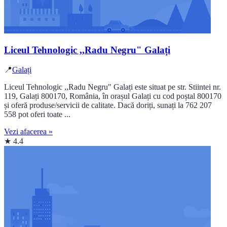
Liceul Tehnologic ,,Radu Negru" Galați
📍
Galați
Liceul Tehnologic ,,Radu Negru" Galați este situat pe str. Stiintei nr.
119, Galați 800170, România, în orașul Galați cu cod poștal 800170
și oferă produse/servicii de calitate. Dacă doriți, sunați la 762 207
558 pot oferi toate ...
Vezi afacerea »
★ 4.4