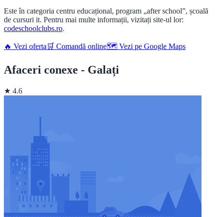
Este în categoria centru educațional, program „after school”, școală
de cursuri it. Pentru mai multe informații, vizitați site-ul lor:
codeschoolclubs.ro
.
🔥 Vezi oferta
🛒 Comandă online
🗺️ Vezi pe Google Maps
Afaceri conexe - Galați
★ 4.6