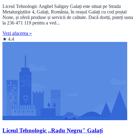
Liceul Tehnologic Anghel Saligny Galați este situat pe Strada
Metalurgiștilor 4, Galați, România, în orașul Galați cu cod poștal
None, și oferă produse și servicii de calitate. Dacă doriți, puteți suna
la 236 471 119 pentru a ved...
Vezi afacerea »
★ 4.4
Liceul Tehnologic ,,Radu Negru" Galați