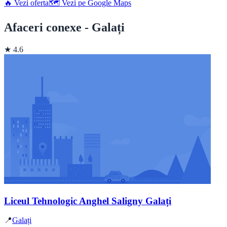
🔥 Vezi oferta
🗺️ Vezi pe Google Maps
Afaceri conexe - Galați
★ 4.6
Liceul Tehnologic Anghel Saligny Galați
📍
Galați