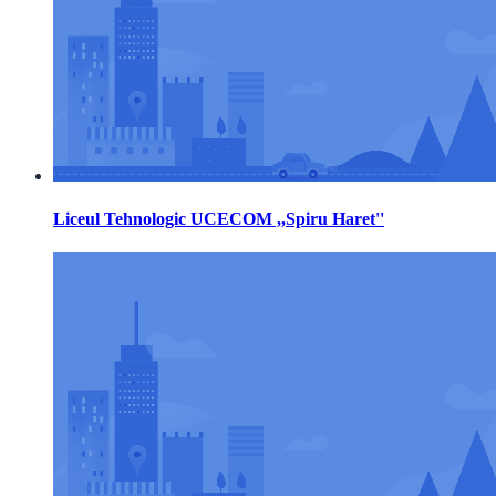
Liceul Tehnologic UCECOM ,,Spiru Haret''