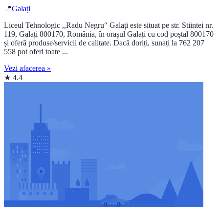
📍
Galați
Liceul Tehnologic ,,Radu Negru" Galați este situat pe str. Stiintei nr.
119, Galați 800170, România, în orașul Galați cu cod poștal 800170
și oferă produse/servicii de calitate. Dacă doriți, sunați la 762 207
558 pot oferi toate ...
Vezi afacerea »
★ 4.4