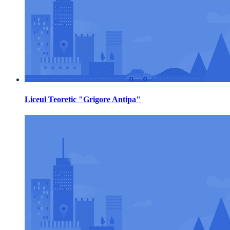
Liceul Teoretic "Grigore Antipa"