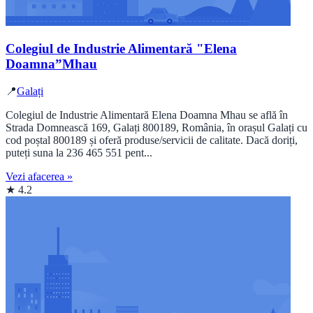
Colegiul de Industrie Alimentară "Elena
Doamna”Mhau
📍
Galați
Colegiul de Industrie Alimentară Elena Doamna Mhau se află în
Strada Domnească 169, Galați 800189, România, în orașul Galați cu
cod poștal 800189 și oferă produse/servicii de calitate. Dacă doriți,
puteți suna la 236 465 551 pent...
Vezi afacerea »
★ 4.2