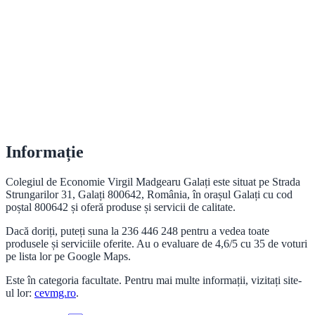
Informație
Colegiul de Economie Virgil Madgearu Galați este situat pe Strada
Strungarilor 31, Galați 800642, România, în orașul Galați cu cod
poștal 800642 și oferă produse și servicii de calitate.
Dacă doriți, puteți suna la 236 446 248 pentru a vedea toate
produsele și serviciile oferite. Au o evaluare de 4,6/5 cu 35 de voturi
pe lista lor pe Google Maps.
Este în categoria facultate. Pentru mai multe informații, vizitați site-
ul lor:
cevmg.ro
.