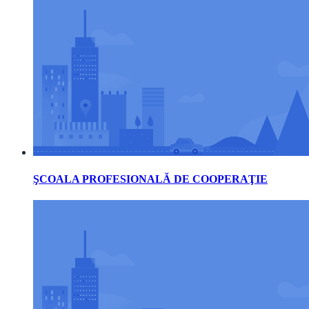
ŞCOALA PROFESIONALĂ DE COOPERAŢIE