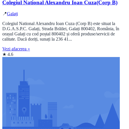
Colegiul National Alexandru Ioan Cuza(Corp B)
📍
Galați
Colegiul National Alexandru Ioan Cuza (Corp B) este situat la
D.G.A.S.P.C. Galați, Strada Brăilei, Galați 800402, România, în
orașul Galați cu cod poștal 800402 și oferă produse/servicii de
calitate. Dacă doriți, sunați la 236 41...
Vezi afacerea »
★ 4.6