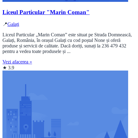
Liceul Particular "Marin Coman"
📍
Galați
Liceul Particular „Marin Coman” este situat pe Strada Domnească,
Galați, România, în orașul Galați cu cod poștal None și oferă
produse și servicii de calitate. Dacă doriți, sunați la 236 479 432
pentru a vedea toate produsele și ...
Vezi afacerea »
★ 3.9