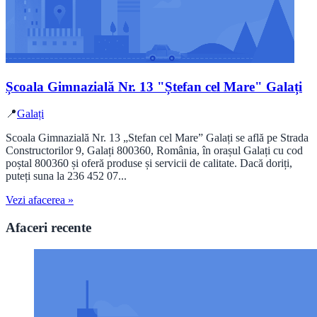
Școala Gimnazială Nr. 13 "Ștefan cel Mare" Galați
📍
Galați
Scoala Gimnazială Nr. 13 „Stefan cel Mare” Galați se află pe Strada
Constructorilor 9, Galați 800360, România, în orașul Galați cu cod
poștal 800360 și oferă produse și servicii de calitate. Dacă doriți,
puteți suna la 236 452 07...
Vezi afacerea »
Afaceri recente