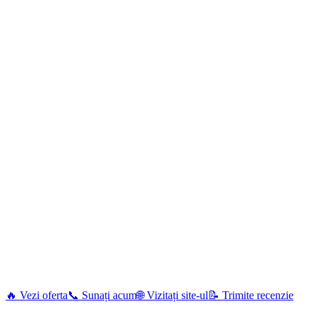
🔥 Vezi oferta
📞 Sunați acum
🌐 Vizitați site-ul
📝 Trimite recenzie