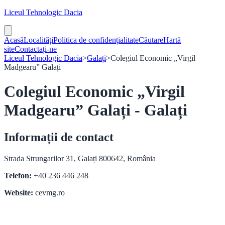
Liceul Tehnologic Dacia
Acasă
Localități
Politica de confidențialitate
Căutare
Hartă
site
Contactați-ne
Liceul Tehnologic Dacia
>
Galați
>
Colegiul Economic „Virgil
Madgearu” Galați
Colegiul Economic „Virgil
Madgearu” Galați - Galați
Informații de contact
Strada Strungarilor 31, Galați 800642, România
Telefon:
+40 236 446 248
Website:
cevmg.ro