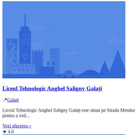
Liceul Tehnologic Anghel Saligny Galați
📍
Galați
Liceul Tehnologic Anghel Saligny Galați este situat pe Strada Metalurgi
pentru a ved...
Vezi afacerea »
★ 4.6