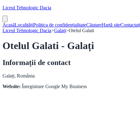
Liceul Tehnologic Dacia
Acasă
Localități
Politica de confidențialitate
Căutare
Hartă site
Contactaț
Liceul Tehnologic Dacia
>
Galați
>
Otelul Galati
Otelul Galati - Galați
Informații de contact
Galați, România
Website:
Înregistrare Google My Business