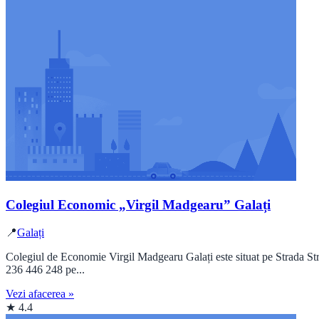
Colegiul Economic „Virgil Madgearu” Galați
📍
Galați
Colegiul de Economie Virgil Madgearu Galați este situat pe Strada Stru
236 446 248 pe...
Vezi afacerea »
★ 4.4