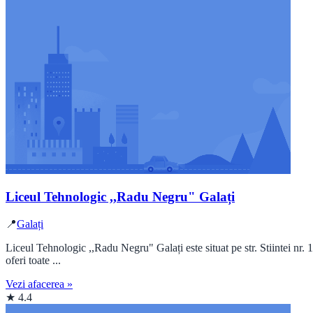
Liceul Tehnologic ,,Radu Negru" Galați
📍
Galați
Liceul Tehnologic ,,Radu Negru" Galați este situat pe str. Stiintei nr.
oferi toate ...
Vezi afacerea »
★ 4.4