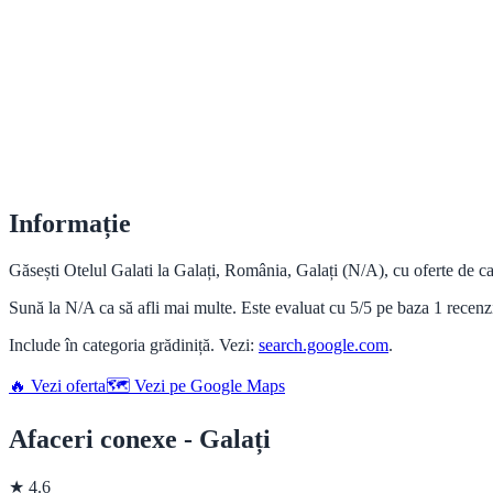
Informație
Găsești Otelul Galati la Galați, România, Galați (N/A), cu oferte de cal
Sună la N/A ca să afli mai multe. Este evaluat cu 5/5 pe baza 1 recen
Include în categoria grădiniță. Vezi:
search.google.com
.
🔥 Vezi oferta
🗺️ Vezi pe Google Maps
Afaceri conexe - Galați
★ 4.6